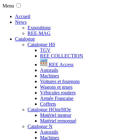
Menu
Accueil
on
News
rne
Expositions
I
REE-MAG
sport
Catalogue
Catalogue H0
its
TGV
liers
REE COLLECTION
REE Access
Autorails
Machines
Voitures et fourgons
Wagons et grues
rne
Véhicules routiers
ée,
Armée Française
Coffrets
ieux
Catalogue HOm/HOe
Matériel moteur
inets,
Matériel remorqué
é,
Catalogue N
GECO"
Autorails
Machines