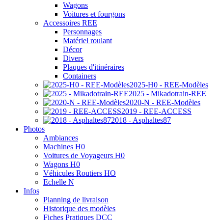
Wagons
Voitures et fourgons
Accessoires REE
Personnages
Matériel roulant
Décor
Divers
Plaques d'itinéraires
Containers
2025-H0 - REE-Modèles
2025 - Mikadotrain-REE
2020-N - REE-Modèles
2019 - REE-ACCESS
2018 - Asphaltes87
Photos
Ambiances
Machines H0
Voitures de Voyageurs H0
Wagons H0
Véhicules Routiers HO
Echelle N
Infos
Planning de livraison
Historique des modèles
Fiches Pratiques DCC