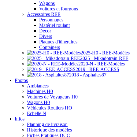
Wagons
Voitures et fourgons
Accessoires REE
Personnages
Matériel roulant
Décor
Divers
Plaques d'itinéraires
Containers
2025-H0 - REE-Modèles
2025 - Mikadotrain-REE
2020-N - REE-Modèles
2019 - REE-ACCESS
2018 - Asphaltes87
Photos
Ambiances
Machines H0
Voitures de Voyageurs H0
Wagons H0
Véhicules Routiers HO
Echelle N
Infos
Planning de livraison
Historique des modèles
Fiches Pratiques DCC