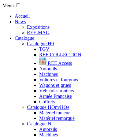
Menu
Accueil
News
Expositions
REE-MAG
Catalogue
Catalogue H0
TGV
REE COLLECTION
REE Access
Autorails
Machines
Voitures et fourgons
Wagons et grues
Véhicules routiers
Armée Française
Coffrets
Catalogue HOm/HOe
Matériel moteur
Matériel remorqué
Catalogue N
Autorails
Machines