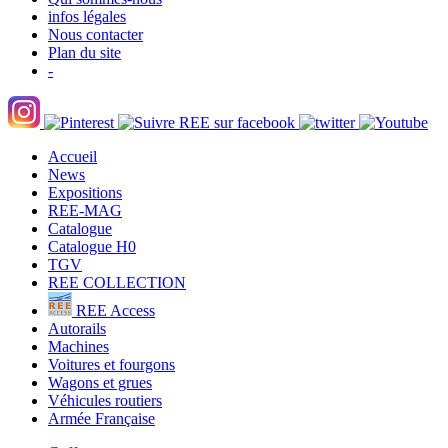
infos légales
Nous contacter
Plan du site
-
Accueil
News
Expositions
REE-MAG
Catalogue
Catalogue H0
TGV
REE COLLECTION
REE Access
Autorails
Machines
Voitures et fourgons
Wagons et grues
Véhicules routiers
Armée Française