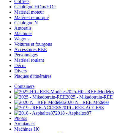
Coffrets
Catalogue HOm/HOe
Matériel moteur
Matériel remorqué
Catalogue N
Autorails
Machines
Wagons
Voitures et fourgons
Accessoires REE
Personnages
Matériel roulant
Décor
Divers
Plaques d'itinéraires
Containers
2025-H0 - REE-Modèles
2025 - Mikadotrain-REE
2020-N - REE-Modèles
2019 - REE-ACCESS
2018 - Asphaltes87
Photos
Ambiances
Machines H0