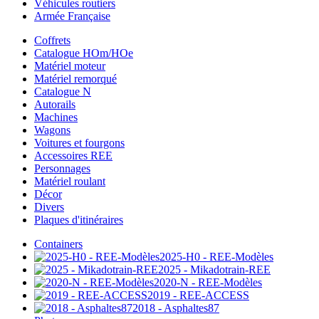
Véhicules routiers
Armée Française
Coffrets
Catalogue HOm/HOe
Matériel moteur
Matériel remorqué
Catalogue N
Autorails
Machines
Wagons
Voitures et fourgons
Accessoires REE
Personnages
Matériel roulant
Décor
Divers
Plaques d'itinéraires
Containers
2025-H0 - REE-Modèles
2025 - Mikadotrain-REE
2020-N - REE-Modèles
2019 - REE-ACCESS
2018 - Asphaltes87