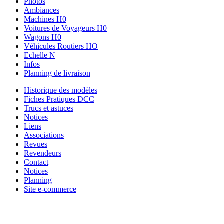
Photos
Ambiances
Machines H0
Voitures de Voyageurs H0
Wagons H0
Véhicules Routiers HO
Echelle N
Infos
Planning de livraison
Historique des modèles
Fiches Pratiques DCC
Trucs et astuces
Notices
Liens
Associations
Revues
Revendeurs
Contact
Notices
Planning
Site e-commerce