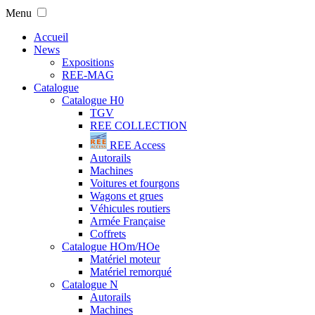
Menu
Accueil
News
Expositions
REE-MAG
Catalogue
Catalogue H0
TGV
REE COLLECTION
REE Access
Autorails
Machines
Voitures et fourgons
Wagons et grues
Véhicules routiers
Armée Française
Coffrets
Catalogue HOm/HOe
Matériel moteur
Matériel remorqué
Catalogue N
Autorails
Machines