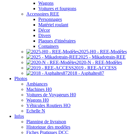
Wagons
Voitures et fourgons
Accessoires REE
Personnages
Matériel roulant
Décor
Divers
Plaques d'itinéraires
Containers
2025-H0 - REE-Modèles
2025 - Mikadotrain-REE
2020-N - REE-Modèles
2019 - REE-ACCESS
2018 - Asphaltes87
Photos
Ambiances
Machines H0
Voitures de Voyageurs H0
Wagons H0
Véhicules Routiers HO
Echelle N
Infos
Planning de livraison
Historique des modèles
Fiches Pratiques DCC