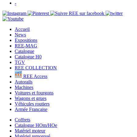
-
Accueil
News
Expositions
REE-MAG
Catalogue
Catalogue H0
TGV
REE COLLECTION
REE Access
Autorails
Machines
Voitures et fourgons
Wagons et grues
Véhicules routiers
Armée Française
Coffrets
Catalogue HOm/HOe
Matériel moteur
Matériel remorqué