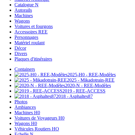
Catalogue N
Autorails
Machines
Wagons
Voitures et fourgons
Accessoires REE
Personnages
Matériel roulant
Décor
Divers
Plaques d'itinéraires
Containers
2025-H0 - REE-Modèles
2025 - Mikadotrain-REE
2020-N - REE-Modèles
2019 - REE-ACCESS
2018 - Asphaltes87
Photos
Ambiances
Machines H0
Voitures de Voyageurs H0
Wagons H0
Véhicules Routiers HO
Echelle N