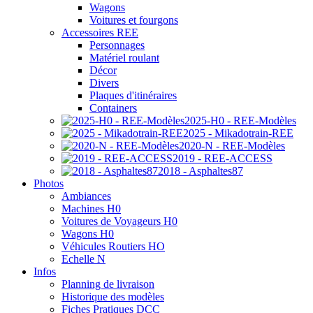
Wagons
Voitures et fourgons
Accessoires REE
Personnages
Matériel roulant
Décor
Divers
Plaques d'itinéraires
Containers
2025-H0 - REE-Modèles
2025 - Mikadotrain-REE
2020-N - REE-Modèles
2019 - REE-ACCESS
2018 - Asphaltes87
Photos
Ambiances
Machines H0
Voitures de Voyageurs H0
Wagons H0
Véhicules Routiers HO
Echelle N
Infos
Planning de livraison
Historique des modèles
Fiches Pratiques DCC