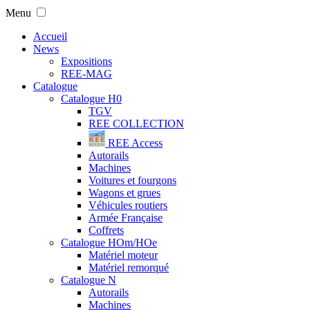
Menu
Accueil
News
Expositions
REE-MAG
Catalogue
Catalogue H0
TGV
REE COLLECTION
REE Access
Autorails
Machines
Voitures et fourgons
Wagons et grues
Véhicules routiers
Armée Française
Coffrets
Catalogue HOm/HOe
Matériel moteur
Matériel remorqué
Catalogue N
Autorails
Machines