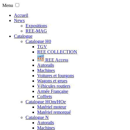
Menu
Accueil
News
Expositions
REE-MAG
Catalogue
Catalogue H0
TGV
REE COLLECTION
REE Access
Autorails
Machines
Voitures et fourgons
Wagons et grues
Véhicules routiers
Armée Française
Coffrets
Catalogue HOm/HOe
Matériel moteur
Matériel remorqué
Catalogue N
Autorails
Machines