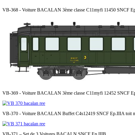
VB-368 - Voiture BACALAN 3ème classe C11myfi 11450 SNCF Ep.III
VB-369 - Voiture BACALAN 3ème classe C11myfi 12452 SNCF Ep.I
VB-370 - Voiture BACALAN Buffet C4s12419 SNCF Ep.IIIA toit noi
VB-371 – Set de 3 Voitures BACALN SNCF Ep.IIIB