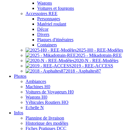
Wagons
Voitures et fourgons
Accessoires REE
Personnages
Matériel roulant
Décor
Divers
Plaques d'itinéraires
Containers
2025-H0 - REE-Modèles
2025 - Mikadotrain-REE
2020-N - REE-Modèles
2019 - REE-ACCESS
2018 - Asphaltes87
Photos
Ambiances
Machines H0
Voitures de Voyageurs H0
Wagons H0
Véhicules Routiers HO
Echelle N
Infos
Planning de livraison
Historique des modèles
Fiches Pratiques DCC