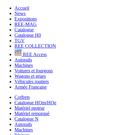
Accueil
News
Expositions
REE-MAG
Catalogue
Catalogue H0
TGV
REE COLLECTION
REE Access
Autorails
Machines
Voitures et fourgons
Wagons et grues
Véhicules routiers
Armée Française
Coffrets
Catalogue HOm/HOe
Matériel moteur
Matériel remorqué
Catalogue N
Autorails
Machines