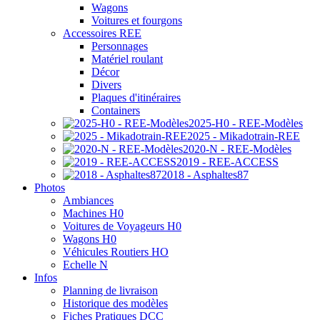
Wagons
Voitures et fourgons
Accessoires REE
Personnages
Matériel roulant
Décor
Divers
Plaques d'itinéraires
Containers
2025-H0 - REE-Modèles
2025 - Mikadotrain-REE
2020-N - REE-Modèles
2019 - REE-ACCESS
2018 - Asphaltes87
Photos
Ambiances
Machines H0
Voitures de Voyageurs H0
Wagons H0
Véhicules Routiers HO
Echelle N
Infos
Planning de livraison
Historique des modèles
Fiches Pratiques DCC