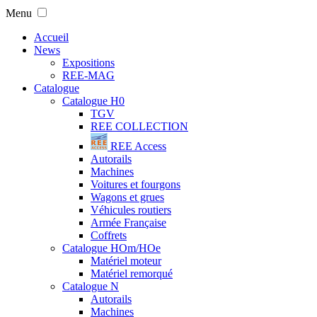
Menu
Accueil
News
Expositions
REE-MAG
Catalogue
Catalogue H0
TGV
REE COLLECTION
REE Access
Autorails
Machines
Voitures et fourgons
Wagons et grues
Véhicules routiers
Armée Française
Coffrets
Catalogue HOm/HOe
Matériel moteur
Matériel remorqué
Catalogue N
Autorails
Machines