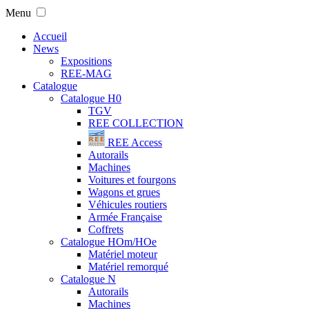
Menu
Accueil
News
Expositions
REE-MAG
Catalogue
Catalogue H0
TGV
REE COLLECTION
REE Access
Autorails
Machines
Voitures et fourgons
Wagons et grues
Véhicules routiers
Armée Française
Coffrets
Catalogue HOm/HOe
Matériel moteur
Matériel remorqué
Catalogue N
Autorails
Machines