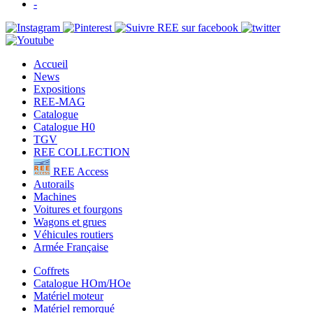
-
Accueil
News
Expositions
REE-MAG
Catalogue
Catalogue H0
TGV
REE COLLECTION
REE Access
Autorails
Machines
Voitures et fourgons
Wagons et grues
Véhicules routiers
Armée Française
Coffrets
Catalogue HOm/HOe
Matériel moteur
Matériel remorqué