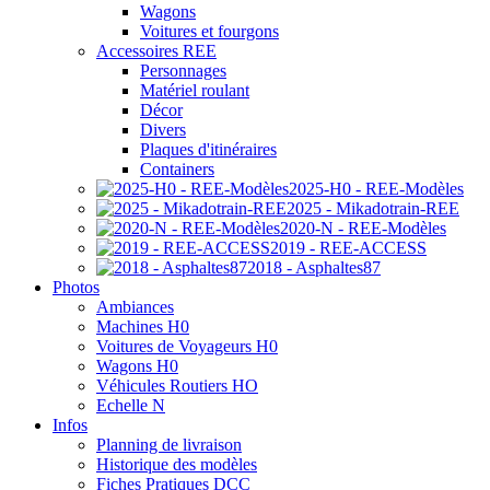
Wagons
Voitures et fourgons
Accessoires REE
Personnages
Matériel roulant
Décor
Divers
Plaques d'itinéraires
Containers
2025-H0 - REE-Modèles
2025 - Mikadotrain-REE
2020-N - REE-Modèles
2019 - REE-ACCESS
2018 - Asphaltes87
Photos
Ambiances
Machines H0
Voitures de Voyageurs H0
Wagons H0
Véhicules Routiers HO
Echelle N
Infos
Planning de livraison
Historique des modèles
Fiches Pratiques DCC