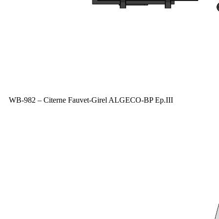
WB-982 – Citerne Fauvet-Girel ALGECO-BP Ep.III