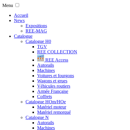
Menu
Accueil
News
Expositions
REE-MAG
Catalogue
Catalogue H0
TGV
REE COLLECTION
REE Access
Autorails
Machines
Voitures et fourgons
Wagons et grues
Véhicules routiers
Armée Française
Coffrets
Catalogue HOm/HOe
Matériel moteur
Matériel remorqué
Catalogue N
Autorails
Machines