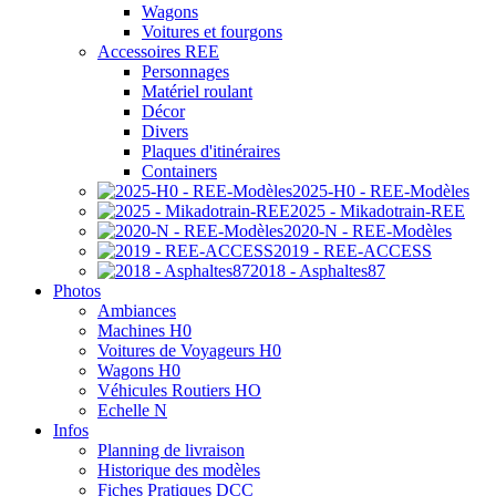
Wagons
Voitures et fourgons
Accessoires REE
Personnages
Matériel roulant
Décor
Divers
Plaques d'itinéraires
Containers
2025-H0 - REE-Modèles
2025 - Mikadotrain-REE
2020-N - REE-Modèles
2019 - REE-ACCESS
2018 - Asphaltes87
Photos
Ambiances
Machines H0
Voitures de Voyageurs H0
Wagons H0
Véhicules Routiers HO
Echelle N
Infos
Planning de livraison
Historique des modèles
Fiches Pratiques DCC