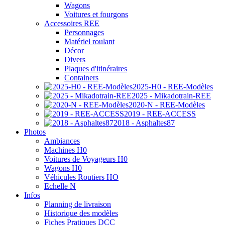
Wagons
Voitures et fourgons
Accessoires REE
Personnages
Matériel roulant
Décor
Divers
Plaques d'itinéraires
Containers
2025-H0 - REE-Modèles
2025 - Mikadotrain-REE
2020-N - REE-Modèles
2019 - REE-ACCESS
2018 - Asphaltes87
Photos
Ambiances
Machines H0
Voitures de Voyageurs H0
Wagons H0
Véhicules Routiers HO
Echelle N
Infos
Planning de livraison
Historique des modèles
Fiches Pratiques DCC