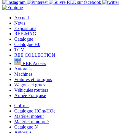
Accueil
News
Expositions
REE-MAG
Catalogue
Catalogue H0
TGV
REE COLLECTION
REE Access
Autorails
Machines
Voitures et fourgons
Wagons et grues
Véhicules routiers
Armée Française
Coffrets
Catalogue HOm/HOe
Matériel moteur
Matériel remorqué
Catalogue N
Autorails