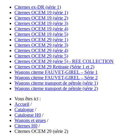
Citernes ex-DR (série 1)
Citernes OCEM 19 (série 1)
Citernes OCEM 19 (série 2)
Citernes OCEM 19 (série 3)
Citernes OCEM 19 (série 4)
Citernes OCEM 19 (série 5)
Citernes OCEM 29 (série 1)
Citernes OCEM 29 (série 3)
Citernes OCEM 29 (série 4)
Citernes OCEM 29 (série 5)
Citernes OCEM 29 (série 5) - REE COLLECTION
Citernes OCEM 29 Retirage (Série 1 et 2)
Wagons citerne FAUVET-GIREL – Série 1
Wagons citerne FAUVET-GIREL – Série 2
Wagons citerne transport de pétrole (série 1)
Wagons citerne transport de pétrole (série 2)
Vous êtes ici :
Accueil
/
Catalogue
/
Catalogue H0
/
Wagons et grues
/
Citernes H0
/
Citernes OCEM 29 (série 2)