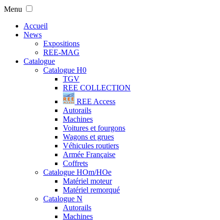
Menu
Accueil
News
Expositions
REE-MAG
Catalogue
Catalogue H0
TGV
REE COLLECTION
REE Access
Autorails
Machines
Voitures et fourgons
Wagons et grues
Véhicules routiers
Armée Française
Coffrets
Catalogue HOm/HOe
Matériel moteur
Matériel remorqué
Catalogue N
Autorails
Machines