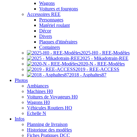
Wagons
Voitures et fourgons
Accessoires REE
Personnages
Matériel roulant
Décor
Divers
Plaques d'itinéraires
Containers
2025-H0 - REE-Modèles
2025 - Mikadotrain-REE
2020-N - REE-Modèles
2019 - REE-ACCESS
2018 - Asphaltes87
Photos
Ambiances
Machines H0
Voitures de Voyageurs H0
Wagons H0
Véhicules Routiers HO
Echelle N
Infos
Planning de livraison
Historique des modèles
Fiches Pratiques DCC