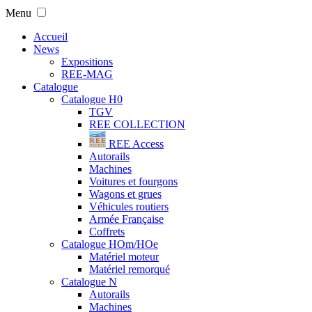
Menu
Accueil
News
Expositions
REE-MAG
Catalogue
Catalogue H0
TGV
REE COLLECTION
REE Access
Autorails
Machines
Voitures et fourgons
Wagons et grues
Véhicules routiers
Armée Française
Coffrets
Catalogue HOm/HOe
Matériel moteur
Matériel remorqué
Catalogue N
Autorails
Machines