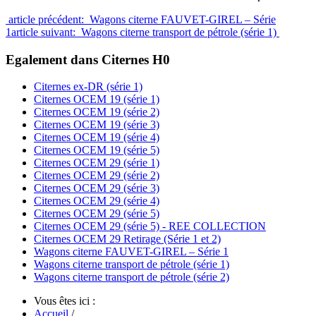
article précédent: Wagons citerne FAUVET-GIREL – Série
1
article suivant: Wagons citerne transport de pétrole (série 1)
Egalement dans Citernes H0
Citernes ex-DR (série 1)
Citernes OCEM 19 (série 1)
Citernes OCEM 19 (série 2)
Citernes OCEM 19 (série 3)
Citernes OCEM 19 (série 4)
Citernes OCEM 19 (série 5)
Citernes OCEM 29 (série 1)
Citernes OCEM 29 (série 2)
Citernes OCEM 29 (série 3)
Citernes OCEM 29 (série 4)
Citernes OCEM 29 (série 5)
Citernes OCEM 29 (série 5) - REE COLLECTION
Citernes OCEM 29 Retirage (Série 1 et 2)
Wagons citerne FAUVET-GIREL – Série 1
Wagons citerne transport de pétrole (série 1)
Wagons citerne transport de pétrole (série 2)
Vous êtes ici :
Accueil
/