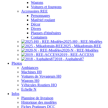
Wagons
Voitures et fourgons
Accessoires REE
Personnages
Matériel roulant
Décor
Divers
Plaques d'itinéraires
Containers
2025-H0 - REE-Modèles
2025 - Mikadotrain-REE
2020-N - REE-Modèles
2019 - REE-ACCESS
2018 - Asphaltes87
Photos
Ambiances
Machines H0
Voitures de Voyageurs H0
Wagons H0
Véhicules Routiers HO
Echelle N
Infos
Planning de livraison
Historique des modèles
Fiches Pratiques DCC