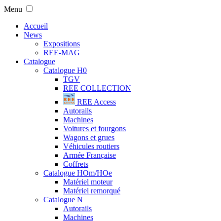
Menu
Accueil
News
Expositions
REE-MAG
Catalogue
Catalogue H0
TGV
REE COLLECTION
REE Access
Autorails
Machines
Voitures et fourgons
Wagons et grues
Véhicules routiers
Armée Française
Coffrets
Catalogue HOm/HOe
Matériel moteur
Matériel remorqué
Catalogue N
Autorails
Machines