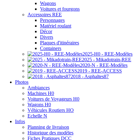
Wagons
Voitures et fourgons
Accessoires REE
Personnages
Matériel roulant
Décor
Divers
Plaques d'itinéraires
Containers
2025-H0 - REE-Modèles
2025 - Mikadotrain-REE
2020-N - REE-Modèles
2019 - REE-ACCESS
2018 - Asphaltes87
Photos
Ambiances
Machines H0
Voitures de Voyageurs H0
Wagons H0
Véhicules Routiers HO
Echelle N
Infos
Planning de livraison
Historique des modèles
Fiches Pratiques DCC