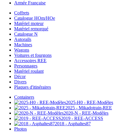
Armée Française
Coffrets
Catalogue HOm/HOe
Matériel moteur
Matériel remorqué
Catalogue N
Autorails
Machines
Wagons
Voitures et fourgons
Accessoires REE
Personnages
Matériel roulant
Décor
Divers
Plaques d'itinéraires
Containers
2025-H0 - REE-Modèles
2025 - Mikadotrain-REE
2020-N - REE-Modèles
2019 - REE-ACCESS
2018 - Asphaltes87
Photos