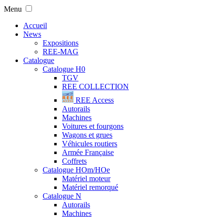
Menu
Accueil
News
Expositions
REE-MAG
Catalogue
Catalogue H0
TGV
REE COLLECTION
REE Access
Autorails
Machines
Voitures et fourgons
Wagons et grues
Véhicules routiers
Armée Française
Coffrets
Catalogue HOm/HOe
Matériel moteur
Matériel remorqué
Catalogue N
Autorails
Machines