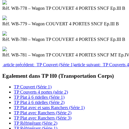
Réf. WB-778 – Wagon TP COUVERT 4 PORTES SNCF Ep.III B
Réf. WB-779 – Wagon COUVERT 4 PORTES SNCF Ep.III B
Réf. WB-780 – Wagon TP COUVERT 4 PORTES SNCF Ep.III B
Réf. WB-781 – Wagon TP COUVERT 4 PORTES SNCF MT Ep.I
article précédent: TP Couvert (Série 1)
article suivant: TP Couverts 4
Egalement dans TP H0 (Transportation Corps)
TP Couvert (Série 1)
TP Couverts 4 portes (série 2)
TP Plat à 6 ridelles (Série 1)
TP Plat à 6 ridelles (Série 2)
TP Plat avec et sans Ranchers (Série 1)
TP Plat avec Ranchers (Série 2)
TP Plat avec Ranchers (Série 3)
TP Réfrigérant (Série 2)
TP Réfrigérant (Série 1)