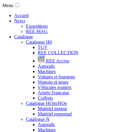
Menu
Accueil
News
Expositions
REE-MAG
Catalogue
Catalogue H0
TGV
REE COLLECTION
REE Access
Autorails
Machines
Voitures et fourgons
Wagons et grues
Véhicules routiers
Armée Française
Coffrets
Catalogue HOm/HOe
Matériel moteur
Matériel remorqué
Catalogue N
Autorails
Machines