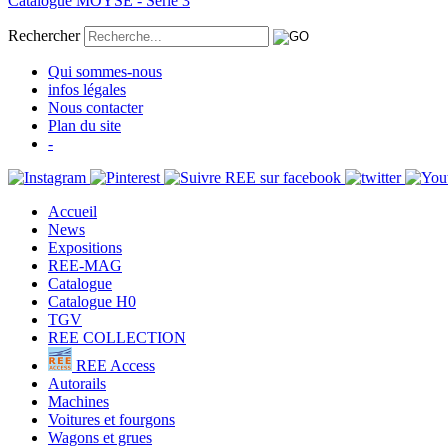
Catalogue MOYSE - Série 3
Rechercher
Qui sommes-nous
infos légales
Nous contacter
Plan du site
-
Accueil
News
Expositions
REE-MAG
Catalogue
Catalogue H0
TGV
REE COLLECTION
REE Access
Autorails
Machines
Voitures et fourgons
Wagons et grues