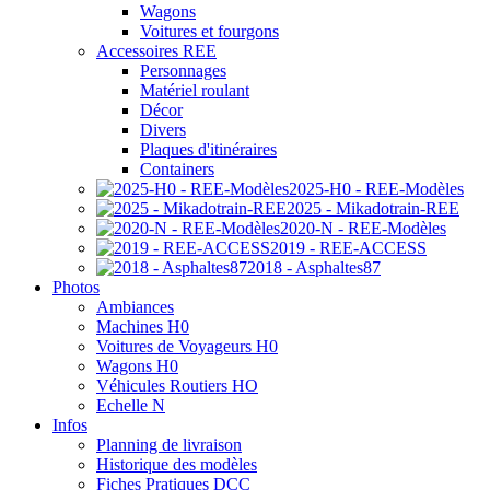
Wagons
Voitures et fourgons
Accessoires REE
Personnages
Matériel roulant
Décor
Divers
Plaques d'itinéraires
Containers
2025-H0 - REE-Modèles
2025 - Mikadotrain-REE
2020-N - REE-Modèles
2019 - REE-ACCESS
2018 - Asphaltes87
Photos
Ambiances
Machines H0
Voitures de Voyageurs H0
Wagons H0
Véhicules Routiers HO
Echelle N
Infos
Planning de livraison
Historique des modèles
Fiches Pratiques DCC