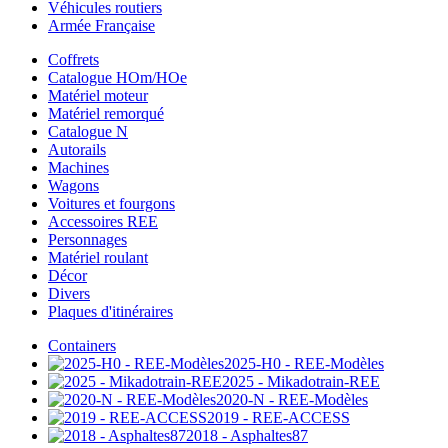
Véhicules routiers
Armée Française
Coffrets
Catalogue HOm/HOe
Matériel moteur
Matériel remorqué
Catalogue N
Autorails
Machines
Wagons
Voitures et fourgons
Accessoires REE
Personnages
Matériel roulant
Décor
Divers
Plaques d'itinéraires
Containers
2025-H0 - REE-Modèles
2025 - Mikadotrain-REE
2020-N - REE-Modèles
2019 - REE-ACCESS
2018 - Asphaltes87