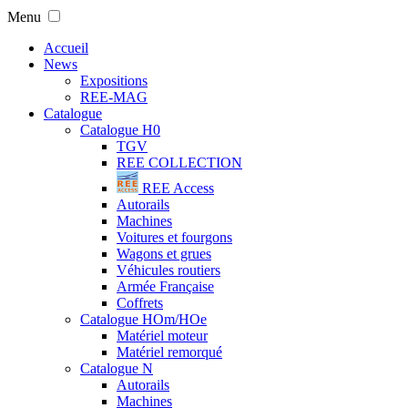
Menu
Accueil
News
Expositions
REE-MAG
Catalogue
Catalogue H0
TGV
REE COLLECTION
REE Access
Autorails
Machines
Voitures et fourgons
Wagons et grues
Véhicules routiers
Armée Française
Coffrets
Catalogue HOm/HOe
Matériel moteur
Matériel remorqué
Catalogue N
Autorails
Machines