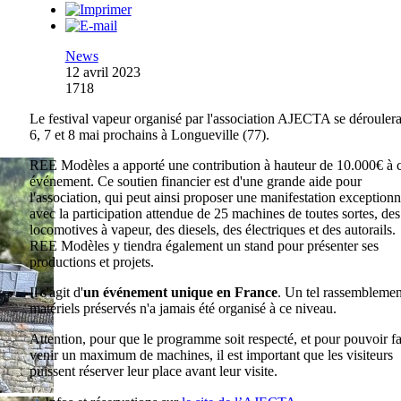
News
12 avril 2023
1718
Le festival vapeur organisé par l'association AJECTA se déroulera
6, 7 et 8 mai prochains à Longueville (77).
REE Modèles a apporté une contribution à hauteur de 10.000€ à c
événement. Ce soutien financier est d'une grande aide pour
l'association, qui peut ainsi proposer une manifestation exceptionn
avec la participation attendue de 25 machines de toutes sortes, des
locomotives à vapeur, des diesels, des électriques et des autorails.
REE Modèles y tiendra également un stand pour présenter ses
productions et projets.
Il s'agit d'
un événement unique en France
. Un tel rassemblemen
matériels préservés n'a jamais été organisé à ce niveau.
Attention, pour que le programme soit respecté, et pour pouvoir fa
venir un maximum de machines, il est important que les visiteurs
puissent réserver leur place avant leur visite.