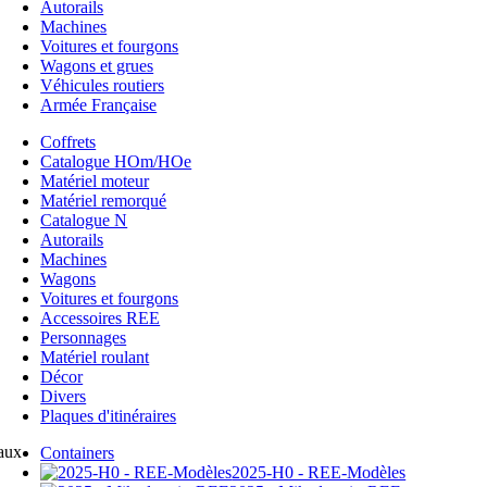
Autorails
Machines
Voitures et fourgons
Wagons et grues
Véhicules routiers
Armée Française
Coffrets
Catalogue HOm/HOe
Matériel moteur
Matériel remorqué
Catalogue N
Autorails
Machines
Wagons
Voitures et fourgons
Accessoires REE
Personnages
Matériel roulant
Décor
Divers
Plaques d'itinéraires
eaux
Containers
2025-H0 - REE-Modèles