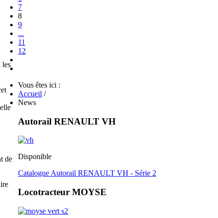
7
8
9
...
11
12
 les
Vous êtes ici :
et
Accueil
/
News
elle
Autorail RENAULT VH
Disponible
t de
Catalogue Autorail RENAULT VH - Série 2
ire
Locotracteur MOYSE