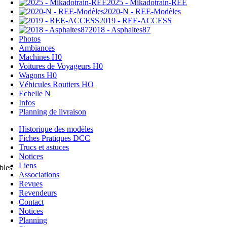
2025 - Mikadotrain-REE
2020-N - REE-Modèles
2019 - REE-ACCESS
2018 - Asphaltes87
Photos
Ambiances
Machines H0
Voitures de Voyageurs H0
Wagons H0
Véhicules Routiers HO
Echelle N
Infos
Planning de livraison
Historique des modèles
Fiches Pratiques DCC
Trucs et astuces
Notices
Liens
bles
Associations
Revues
Revendeurs
Contact
Notices
Planning