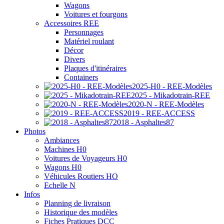
Wagons
Voitures et fourgons
Accessoires REE
Personnages
Matériel roulant
Décor
Divers
Plaques d'itinéraires
Containers
2025-H0 - REE-Modèles
2025 - Mikadotrain-REE
2020-N - REE-Modèles
2019 - REE-ACCESS
2018 - Asphaltes87
Photos
Ambiances
Machines H0
Voitures de Voyageurs H0
Wagons H0
Véhicules Routiers HO
Echelle N
Infos
Planning de livraison
Historique des modèles
Fiches Pratiques DCC