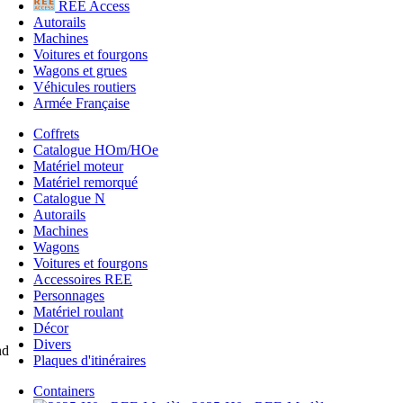
REE Access
Autorails
Machines
Voitures et fourgons
Wagons et grues
Véhicules routiers
Armée Française
Coffrets
Catalogue HOm/HOe
Matériel moteur
Matériel remorqué
Catalogue N
Autorails
Machines
Wagons
Voitures et fourgons
Accessoires REE
Personnages
Matériel roulant
Décor
Divers
nd
Plaques d'itinéraires
Containers