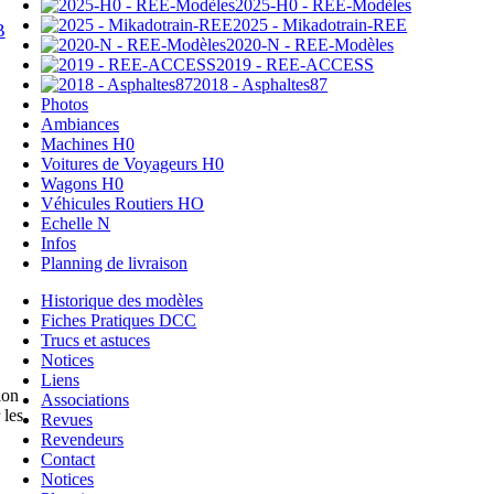
2025-H0 - REE-Modèles
2025 - Mikadotrain-REE
B
2020-N - REE-Modèles
2019 - REE-ACCESS
2018 - Asphaltes87
Photos
Ambiances
Machines H0
Voitures de Voyageurs H0
Wagons H0
Véhicules Routiers HO
Echelle N
Infos
Planning de livraison
Historique des modèles
Fiches Pratiques DCC
Trucs et astuces
Notices
Liens
ion
Associations
 les
Revues
Revendeurs
Contact
Notices