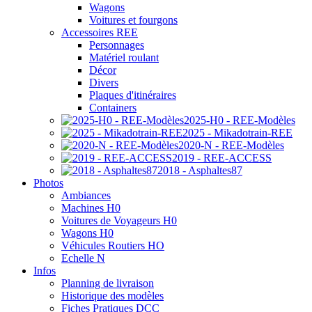
Wagons
Voitures et fourgons
Accessoires REE
Personnages
Matériel roulant
Décor
Divers
Plaques d'itinéraires
Containers
2025-H0 - REE-Modèles
2025 - Mikadotrain-REE
2020-N - REE-Modèles
2019 - REE-ACCESS
2018 - Asphaltes87
Photos
Ambiances
Machines H0
Voitures de Voyageurs H0
Wagons H0
Véhicules Routiers HO
Echelle N
Infos
Planning de livraison
Historique des modèles
Fiches Pratiques DCC