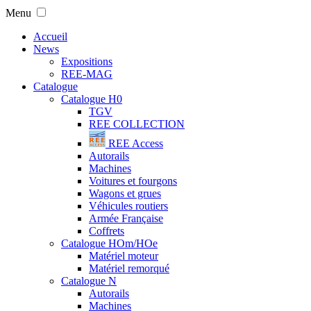
Menu
Accueil
News
Expositions
REE-MAG
Catalogue
Catalogue H0
TGV
REE COLLECTION
REE Access
Autorails
Machines
Voitures et fourgons
Wagons et grues
Véhicules routiers
Armée Française
Coffrets
Catalogue HOm/HOe
Matériel moteur
Matériel remorqué
Catalogue N
Autorails
Machines