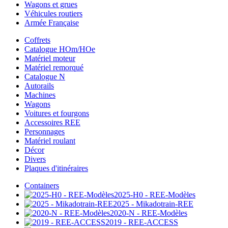
Wagons et grues
Véhicules routiers
Armée Française
Coffrets
Catalogue HOm/HOe
Matériel moteur
Matériel remorqué
Catalogue N
Autorails
Machines
Wagons
Voitures et fourgons
Accessoires REE
Personnages
Matériel roulant
Décor
Divers
Plaques d'itinéraires
Containers
2025-H0 - REE-Modèles
2025 - Mikadotrain-REE
2020-N - REE-Modèles
2019 - REE-ACCESS