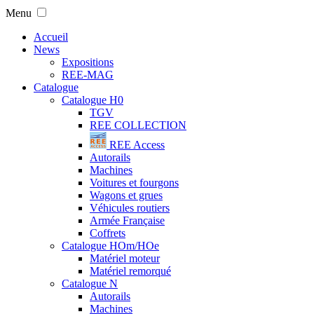
Menu
Accueil
News
Expositions
REE-MAG
Catalogue
Catalogue H0
TGV
REE COLLECTION
REE Access
Autorails
Machines
Voitures et fourgons
Wagons et grues
Véhicules routiers
Armée Française
Coffrets
Catalogue HOm/HOe
Matériel moteur
Matériel remorqué
Catalogue N
Autorails
Machines