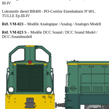
III-IV
Lokomotiv diesel BB400 - PO-Corrèze Eisenbahnen N°401,
TULLE Ep.III-IV
Réf. VM-023
– Modèle Analogique
/ Analog / Analoges Modell
Réf. VM-023 S
– Modèle DCC Sound
/ DCC Sound Model /
DCC-Soundmodell