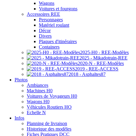
Wagons
Voitures et fourgons
Accessoires REE
Personnages
Matériel roulant
Décor
Divers
Plaques d'itinéraires
Containers
2025-H0 - REE-Modèles
2025 - Mikadotrain-REE
2020-N - REE-Modèles
2019 - REE-ACCESS
2018 - Asphaltes87
Photos
Ambiances
Machines H0
Voitures de Voyageurs H0
Wagons H0
Véhicules Routiers HO
Echelle N
Infos
Planning de livraison
Historique des modèles
Fiches Pratiques DCC