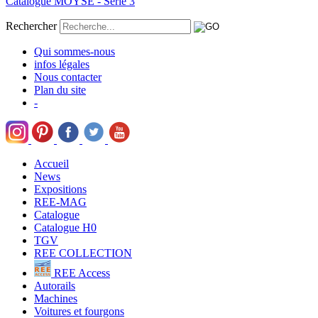
Catalogue MOYSE - Série 3
Rechercher
Qui sommes-nous
infos légales
Nous contacter
Plan du site
-
Accueil
News
Expositions
REE-MAG
Catalogue
Catalogue H0
TGV
REE COLLECTION
REE Access
Autorails
Machines
Voitures et fourgons