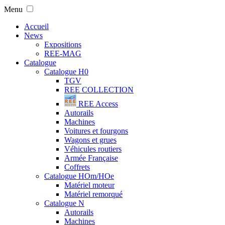
Menu
Accueil
News
Expositions
REE-MAG
Catalogue
Catalogue H0
TGV
REE COLLECTION
REE Access
Autorails
Machines
Voitures et fourgons
Wagons et grues
Véhicules routiers
Armée Française
Coffrets
Catalogue HOm/HOe
Matériel moteur
Matériel remorqué
Catalogue N
Autorails
Machines