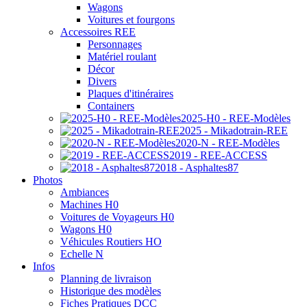
Wagons
Voitures et fourgons
Accessoires REE
Personnages
Matériel roulant
Décor
Divers
Plaques d'itinéraires
Containers
2025-H0 - REE-Modèles
2025 - Mikadotrain-REE
2020-N - REE-Modèles
2019 - REE-ACCESS
2018 - Asphaltes87
Photos
Ambiances
Machines H0
Voitures de Voyageurs H0
Wagons H0
Véhicules Routiers HO
Echelle N
Infos
Planning de livraison
Historique des modèles
Fiches Pratiques DCC