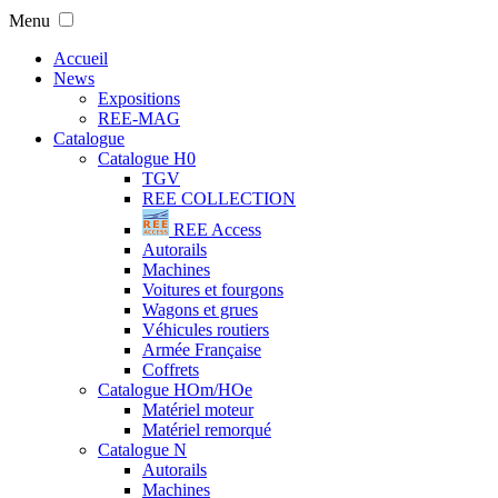
Menu
Accueil
News
Expositions
REE-MAG
Catalogue
Catalogue H0
TGV
REE COLLECTION
REE Access
Autorails
Machines
Voitures et fourgons
Wagons et grues
Véhicules routiers
Armée Française
Coffrets
Catalogue HOm/HOe
Matériel moteur
Matériel remorqué
Catalogue N
Autorails
Machines