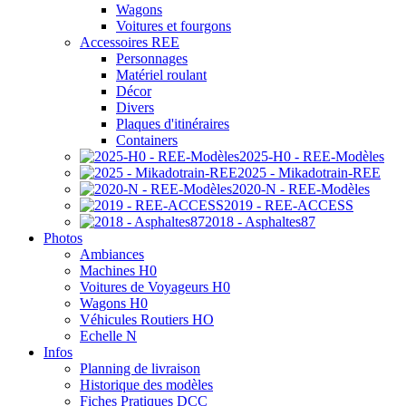
Wagons
Voitures et fourgons
Accessoires REE
Personnages
Matériel roulant
Décor
Divers
Plaques d'itinéraires
Containers
2025-H0 - REE-Modèles
2025 - Mikadotrain-REE
2020-N - REE-Modèles
2019 - REE-ACCESS
2018 - Asphaltes87
Photos
Ambiances
Machines H0
Voitures de Voyageurs H0
Wagons H0
Véhicules Routiers HO
Echelle N
Infos
Planning de livraison
Historique des modèles
Fiches Pratiques DCC