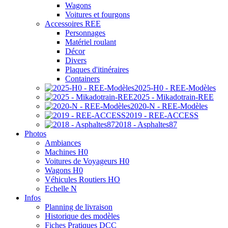
Wagons
Voitures et fourgons
Accessoires REE
Personnages
Matériel roulant
Décor
Divers
Plaques d'itinéraires
Containers
2025-H0 - REE-Modèles
2025 - Mikadotrain-REE
2020-N - REE-Modèles
2019 - REE-ACCESS
2018 - Asphaltes87
Photos
Ambiances
Machines H0
Voitures de Voyageurs H0
Wagons H0
Véhicules Routiers HO
Echelle N
Infos
Planning de livraison
Historique des modèles
Fiches Pratiques DCC