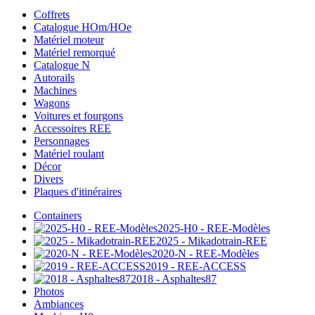
Coffrets
Catalogue HOm/HOe
Matériel moteur
Matériel remorqué
Catalogue N
Autorails
Machines
Wagons
Voitures et fourgons
Accessoires REE
Personnages
Matériel roulant
Décor
Divers
Plaques d'itinéraires
Containers
2025-H0 - REE-Modèles
2025 - Mikadotrain-REE
2020-N - REE-Modèles
2019 - REE-ACCESS
2018 - Asphaltes87
Photos
Ambiances