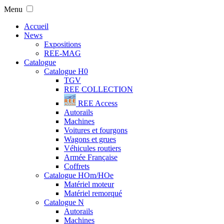
Menu
Accueil
News
Expositions
REE-MAG
Catalogue
Catalogue H0
TGV
REE COLLECTION
REE Access
Autorails
Machines
Voitures et fourgons
Wagons et grues
Véhicules routiers
Armée Française
Coffrets
Catalogue HOm/HOe
Matériel moteur
Matériel remorqué
Catalogue N
Autorails
Machines