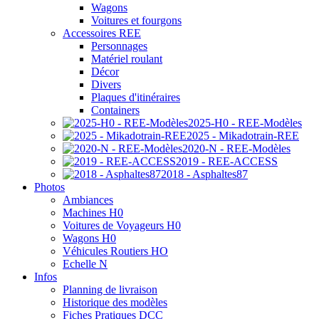
Wagons
Voitures et fourgons
Accessoires REE
Personnages
Matériel roulant
Décor
Divers
Plaques d'itinéraires
Containers
2025-H0 - REE-Modèles
2025 - Mikadotrain-REE
2020-N - REE-Modèles
2019 - REE-ACCESS
2018 - Asphaltes87
Photos
Ambiances
Machines H0
Voitures de Voyageurs H0
Wagons H0
Véhicules Routiers HO
Echelle N
Infos
Planning de livraison
Historique des modèles
Fiches Pratiques DCC