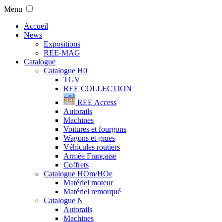
Menu
Accueil
News
Expositions
REE-MAG
Catalogue
Catalogue H0
TGV
REE COLLECTION
REE Access
Autorails
Machines
Voitures et fourgons
Wagons et grues
Véhicules routiers
Armée Française
Coffrets
Catalogue HOm/HOe
Matériel moteur
Matériel remorqué
Catalogue N
Autorails
Machines