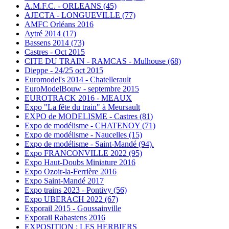
A.M.F.C. - ORLEANS (45)
AJECTA - LONGUEVILLE (77)
AMFC Orléans 2016
Aytré 2014 (17)
Bassens 2014 (73)
Castres - Oct 2015
CITE DU TRAIN - RAMCAS - Mulhouse (68)
Dieppe - 24/25 oct 2015
Euromodel's 2014 - Chatellerault
EuroModelBouw - septembre 2015
EUROTRACK 2016 - MEAUX
Expo "La fête du train" à Meursault
EXPO de MODELISME - Castres (81)
Expo de modélisme - CHATENOY (71)
Expo de modélisme - Naucelles (15)
Expo de modélisme - Saint-Mandé (94).
Expo FRANCONVILLE 2022 (95)
Expo Haut-Doubs Miniature 2016
Expo Ozoir-la-Ferrière 2016
Expo Saint-Mandé 2017
Expo trains 2023 - Pontivy (56)
Expo UBERACH 2022 (67)
Exporail 2015 - Goussainville
Exporail Rabastens 2016
EXPOSITION : LES HERBIERS