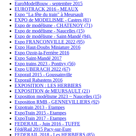
EuroModelBouw - septembre 2015
EUROTRACK 2016 - MEAUX
Expo "La fête du train" à Meursault
EXPO de MODELISME - Castres (81)
Expo de modélisme - CHATENOY (71)
Expo de modélisme - Naucelles (15)
Expo de modélisme - Saint-Mandé (94).
Expo FRANCONVILLE 2022 (95)
Expo Haut-Doubs Miniature 2016
Expo Ozoir-la-Ferrière 2016
Expo Saint-Mandé 2017
Expo trains 2023 - Pontivy (56)
Expo UBERACH 2022 (67)
Exporail 2015 - Goussainville
Exporail Rabastens 2016
EXPOSITION : LES HERBIERS
EXPOSITION de MEURSAULT (21)
Exposition modélisme 2023 ~ Naucelles (15)
Exposition RMB - GENNEVILLIERS (92)
Expotrain 2013 - Etampes
ExpoTrain 2015 - Etampes
ExpoTrain 2017 - Etampes
FEDERAIL - Juin 2016 - TUFFE
FédéRail 2015 Pacy-sur-Eure
FEDERAIL 2018 - Les HERBIERS (85)