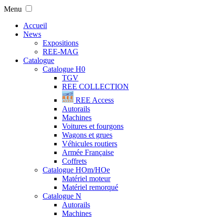
Menu
Accueil
News
Expositions
REE-MAG
Catalogue
Catalogue H0
TGV
REE COLLECTION
REE Access
Autorails
Machines
Voitures et fourgons
Wagons et grues
Véhicules routiers
Armée Française
Coffrets
Catalogue HOm/HOe
Matériel moteur
Matériel remorqué
Catalogue N
Autorails
Machines