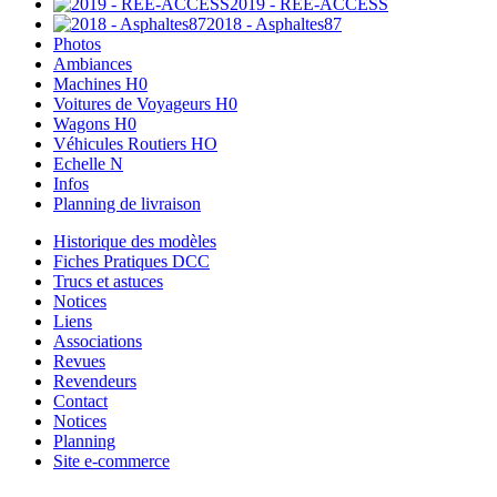
2019 - REE-ACCESS
2018 - Asphaltes87
Photos
Ambiances
Machines H0
Voitures de Voyageurs H0
Wagons H0
Véhicules Routiers HO
Echelle N
Infos
Planning de livraison
Historique des modèles
Fiches Pratiques DCC
Trucs et astuces
Notices
Liens
Associations
Revues
Revendeurs
Contact
Notices
Planning
Site e-commerce