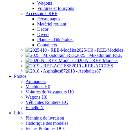
Wagons
Voitures et fourgons
Accessoires REE
Personnages
Matériel roulant
Décor
Divers
Plaques d'itinéraires
Containers
2025-H0 - REE-Modèles
2025 - Mikadotrain-REE
2020-N - REE-Modèles
2019 - REE-ACCESS
2018 - Asphaltes87
Photos
Ambiances
Machines H0
Voitures de Voyageurs H0
Wagons H0
Véhicules Routiers HO
Echelle N
Infos
Planning de livraison
Historique des modèles
Fiches Pratiques DCC