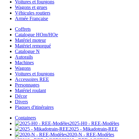
Voitures et fourgons
Wagons et grues
Véhicules routiers
Armée Française
Coffrets
Catalogue HOm/HOe
Matériel moteur
Matériel remorqué
Catalogue N
Autorails
Machines
Wagons
Voitures et fourgons
Accessoires REE
Personnages
Matériel roulant
Décor
Divers
Plaques d'itinéraires
Containers
2025-H0 - REE-Modèles
2025 - Mikadotrain-REE
2020-N - REE-Modèles