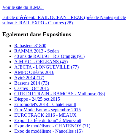
Voir le site du R.M.C.
article précédent: RAIL OCEAN - REZE (près de Nantes)
article
suivant: RAIL EXPO - Chartres (28)
Egalement dans Expositions
Rabastens 81800
RAMMA 2013 - Sedan
40 ans de RAIL91 - Ris-Orangis (91)
A.M.F.C. - ORLEANS (45)
AJECTA - LONGUEVILLE (77)
AMFC Orléans 2016
Aytré 2014 (17)
Bassens 2014 (73)
Castres - Oct 2015
CITE DU TRAIN - RAMCAS - Mulhouse (68)
Dieppe - 24/25 oct 2015
Euromodel's 2014 - Chatellerault
EuroModelBouw - septembre 2015
EUROTRACK 2016 - MEAUX
Expo "La fête du train" à Meursault
Expo de modélisme - CHATENOY (71)
Expo de modélisme - Naucelles (15)