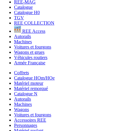
REE-MAG
Catalogue
Catalogue H0
TGV
REE COLLECTION
REE Access
Autorails
Machines
Voitures et fourgons
Wagons et grues
Véhicules routiers
Armée Française
Coffrets
Catalogue HOm/HOe
Matériel moteur
Matériel remorqué
Catalogue N
Autorails
Machines
Wagons
Voitures et fourgons
Accessoires REE
Personnages
Matériel roulant