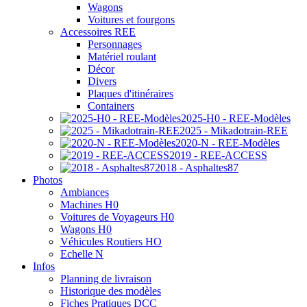
Wagons
Voitures et fourgons
Accessoires REE
Personnages
Matériel roulant
Décor
Divers
Plaques d'itinéraires
Containers
2025-H0 - REE-Modèles
2025 - Mikadotrain-REE
2020-N - REE-Modèles
2019 - REE-ACCESS
2018 - Asphaltes87
Photos
Ambiances
Machines H0
Voitures de Voyageurs H0
Wagons H0
Véhicules Routiers HO
Echelle N
Infos
Planning de livraison
Historique des modèles
Fiches Pratiques DCC