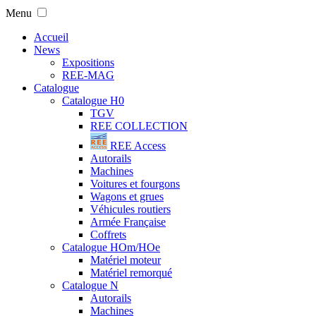
Menu
Accueil
News
Expositions
REE-MAG
Catalogue
Catalogue H0
TGV
REE COLLECTION
REE Access
Autorails
Machines
Voitures et fourgons
Wagons et grues
Véhicules routiers
Armée Française
Coffrets
Catalogue HOm/HOe
Matériel moteur
Matériel remorqué
Catalogue N
Autorails
Machines