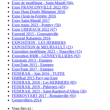
Expo de modélisme - Saint-Mandé (94).
Expo FRANCONVILLE 2022 (95)
Expo Haut-Doubs Miniature 2016
Expo Ozoir-la-Ferrière 2016
Expo Saint-Mandé 2017
Expo trains 2023 - Pontivy (56)
Expo UBERACH 2022 (67)
Exporail 2015 - Goussainville
Exporail Rabastens 2016
EXPOSITION : LES HERBIERS
EXPOSITION de MEURSAULT (21)
Exposition modélisme 2023 ~ Naucelles (15)
Exposition RMB - GENNEVILLIERS (92)
Expotrain 2013 - Etampes
ExpoTrain 2015 - Etampes
ExpoTrain 2017 - Etampes
FEDERAIL - Juin 2016 - TUFFE
FédéRail 2015 Pacy-sur-Eure
FEDERAIL 2018 - Les HERBIERS (85)
FEDERAIL 2019 - Pithiviers (45)
FEDERAIL 2023 - Saint-Rambert-d'Albon (26)
FERROVI'ART 2017 - Romainville (93)
Gennevilliers-2014
Vous êtes ici :