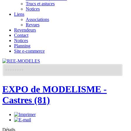
Trucs et astuces
Notices
Liens
Associations
Revues
Revendeurs
Contact
Notices
Planning
Site e-commerce
EXPO de MODELISME -
Castres (81)
Détails