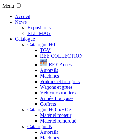
Menu
Accueil
News
Expositions
REE-MAG
Catalogue
Catalogue H0
TGV
REE COLLECTION
REE Access
Autorails
Machines
Voitures et fourgons
Wagons et grues
Véhicules routiers
Armée Française
Coffrets
Catalogue HOm/HOe
Matériel moteur
Matériel remorqué
Catalogue N
Autorails
Machines