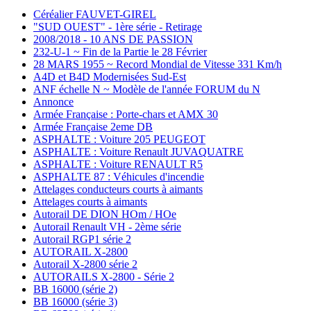
Céréalier FAUVET-GIREL
"SUD OUEST" - 1ère série - Retirage
2008/2018 - 10 ANS DE PASSION
232-U-1 ~ Fin de la Partie le 28 Février
28 MARS 1955 ~ Record Mondial de Vitesse 331 Km/h
A4D et B4D Modernisées Sud-Est
ANF échelle N ~ Modèle de l'année FORUM du N
Annonce
Armée Française : Porte-chars et AMX 30
Armée Française 2eme DB
ASPHALTE : Voiture 205 PEUGEOT
ASPHALTE : Voiture Renault JUVAQUATRE
ASPHALTE : Voiture RENAULT R5
ASPHALTE 87 : Véhicules d'incendie
Attelages conducteurs courts à aimants
Attelages courts à aimants
Autorail DE DION HOm / HOe
Autorail Renault VH - 2ème série
Autorail RGP1 série 2
AUTORAIL X-2800
Autorail X-2800 série 2
AUTORAILS X-2800 - Série 2
BB 16000 (série 2)
BB 16000 (série 3)