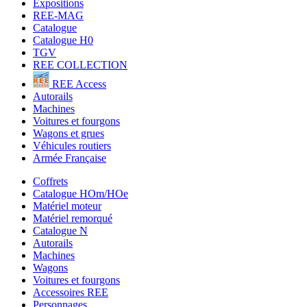
Expositions
REE-MAG
Catalogue
Catalogue H0
TGV
REE COLLECTION
REE Access
Autorails
Machines
Voitures et fourgons
Wagons et grues
Véhicules routiers
Armée Française
Coffrets
Catalogue HOm/HOe
Matériel moteur
Matériel remorqué
Catalogue N
Autorails
Machines
Wagons
Voitures et fourgons
Accessoires REE
Personnages