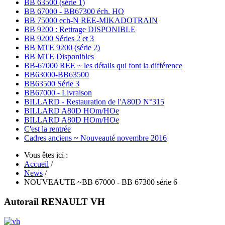
BB 63500 (série 1)
BB 67000 - BB67300 éch. HO
BB 75000 ech-N REE-MIKADOTRAIN
BB 9200 : Retirage DISPONIBLE
BB 9200 Séries 2 et 3
BB MTE 9200 (série 2)
BB MTE Disponibles
BB-67000 REE ~ les détails qui font la différence
BB63000-BB63500
BB63500 Série 3
BB67000 - Livraison
BILLARD - Restauration de l'A80D N°315
BILLARD A80D HOm/HOe
BILLARD A80D HOm/HOe
C'est la rentrée
Cadres anciens ~ Nouveauté novembre 2016
Vous êtes ici :
Accueil
/
News
/
NOUVEAUTE ~BB 67000 - BB 67300 série 6
Autorail RENAULT VH