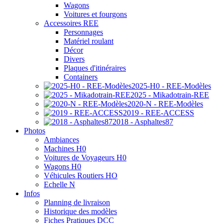
Wagons
Voitures et fourgons
Accessoires REE
Personnages
Matériel roulant
Décor
Divers
Plaques d'itinéraires
Containers
2025-H0 - REE-Modèles
2025 - Mikadotrain-REE
2020-N - REE-Modèles
2019 - REE-ACCESS
2018 - Asphaltes87
Photos
Ambiances
Machines H0
Voitures de Voyageurs H0
Wagons H0
Véhicules Routiers HO
Echelle N
Infos
Planning de livraison
Historique des modèles
Fiches Pratiques DCC