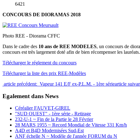
6421
CONCOURS DE DIORAMAS 2018
Photo REE - Diorama CFFC
Dans le cadre des
10 ans de REE MODELES
, un concours de dior
concours est très largement doté afin de bien récompenser les lauréats.
Télécharger le réglement du concours
Télécharger la liste des prix REE-Modèles
article précédent: Vapeur 141 E/F ex-P.L.M. - 1ère série
article suiv
Egalement dans News
Céréalier FAUVET-GIREL
"SUD OUEST" - 1ère série - Retirage
232-U-1 ~ Fin de la Partie le 28 Février
28 MARS 1955 ~ Record Mondial de Vitesse 331 Km/h
A4D et B4D Modernisées Sud-Est
ANF échelle N ~ Modèle de l'année FORUM du N