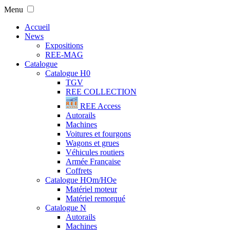
Menu
Accueil
News
Expositions
REE-MAG
Catalogue
Catalogue H0
TGV
REE COLLECTION
REE Access
Autorails
Machines
Voitures et fourgons
Wagons et grues
Véhicules routiers
Armée Française
Coffrets
Catalogue HOm/HOe
Matériel moteur
Matériel remorqué
Catalogue N
Autorails
Machines