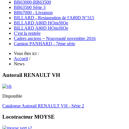
BB63000-BB63500
BB63500 Série 3
BB67000 - Livraison
BILLARD - Restauration de l'A80D N°315
BILLARD A80D HOm/HOe
BILLARD A80D HOm/HOe
C'est la rentrée
Cadres anciens ~ Nouveauté novembre 2016
Camion PANHARD - 7ème série
Vous êtes ici :
Accueil
/
News
Autorail RENAULT VH
Disponible
Catalogue Autorail RENAULT VH - Série 2
Locotracteur MOYSE