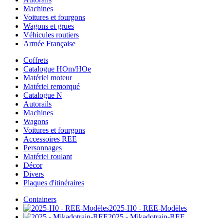
Machines
Voitures et fourgons
Wagons et grues
Véhicules routiers
Armée Française
Coffrets
Catalogue HOm/HOe
Matériel moteur
Matériel remorqué
Catalogue N
Autorails
Machines
Wagons
Voitures et fourgons
Accessoires REE
Personnages
Matériel roulant
Décor
Divers
Plaques d'itinéraires
Containers
2025-H0 - REE-Modèles
2025 - Mikadotrain-REE