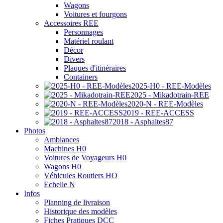
Wagons
Voitures et fourgons
Accessoires REE
Personnages
Matériel roulant
Décor
Divers
Plaques d'itinéraires
Containers
2025-H0 - REE-Modèles
2025 - Mikadotrain-REE
2020-N - REE-Modèles
2019 - REE-ACCESS
2018 - Asphaltes87
Photos
Ambiances
Machines H0
Voitures de Voyageurs H0
Wagons H0
Véhicules Routiers HO
Echelle N
Infos
Planning de livraison
Historique des modèles
Fiches Pratiques DCC