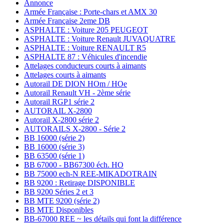
Annonce
Armée Française : Porte-chars et AMX 30
Armée Française 2eme DB
ASPHALTE : Voiture 205 PEUGEOT
ASPHALTE : Voiture Renault JUVAQUATRE
ASPHALTE : Voiture RENAULT R5
ASPHALTE 87 : Véhicules d'incendie
Attelages conducteurs courts à aimants
Attelages courts à aimants
Autorail DE DION HOm / HOe
Autorail Renault VH - 2ème série
Autorail RGP1 série 2
AUTORAIL X-2800
Autorail X-2800 série 2
AUTORAILS X-2800 - Série 2
BB 16000 (série 2)
BB 16000 (série 3)
BB 63500 (série 1)
BB 67000 - BB67300 éch. HO
BB 75000 ech-N REE-MIKADOTRAIN
BB 9200 : Retirage DISPONIBLE
BB 9200 Séries 2 et 3
BB MTE 9200 (série 2)
BB MTE Disponibles
BB-67000 REE ~ les détails qui font la différence