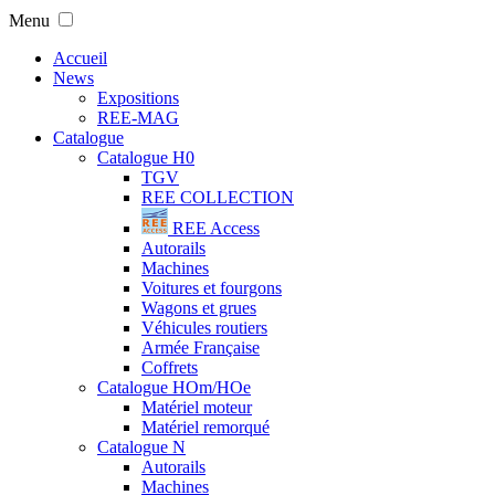
Menu
Accueil
News
Expositions
REE-MAG
Catalogue
Catalogue H0
TGV
REE COLLECTION
REE Access
Autorails
Machines
Voitures et fourgons
Wagons et grues
Véhicules routiers
Armée Française
Coffrets
Catalogue HOm/HOe
Matériel moteur
Matériel remorqué
Catalogue N
Autorails
Machines