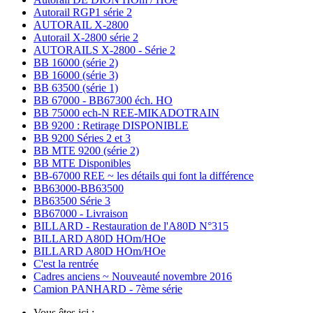
Autorail RGP1 série 2
AUTORAIL X-2800
Autorail X-2800 série 2
AUTORAILS X-2800 - Série 2
BB 16000 (série 2)
BB 16000 (série 3)
BB 63500 (série 1)
BB 67000 - BB67300 éch. HO
BB 75000 ech-N REE-MIKADOTRAIN
BB 9200 : Retirage DISPONIBLE
BB 9200 Séries 2 et 3
BB MTE 9200 (série 2)
BB MTE Disponibles
BB-67000 REE ~ les détails qui font la différence
BB63000-BB63500
BB63500 Série 3
BB67000 - Livraison
BILLARD - Restauration de l'A80D N°315
BILLARD A80D HOm/HOe
BILLARD A80D HOm/HOe
C'est la rentrée
Cadres anciens ~ Nouveauté novembre 2016
Camion PANHARD - 7ème série
Vous êtes ici :