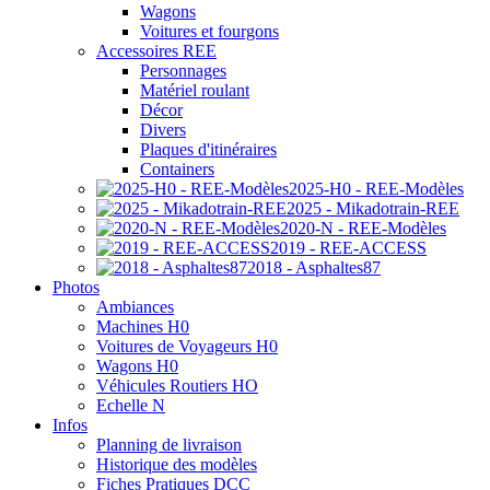
Wagons
Voitures et fourgons
Accessoires REE
Personnages
Matériel roulant
Décor
Divers
Plaques d'itinéraires
Containers
2025-H0 - REE-Modèles
2025 - Mikadotrain-REE
2020-N - REE-Modèles
2019 - REE-ACCESS
2018 - Asphaltes87
Photos
Ambiances
Machines H0
Voitures de Voyageurs H0
Wagons H0
Véhicules Routiers HO
Echelle N
Infos
Planning de livraison
Historique des modèles
Fiches Pratiques DCC