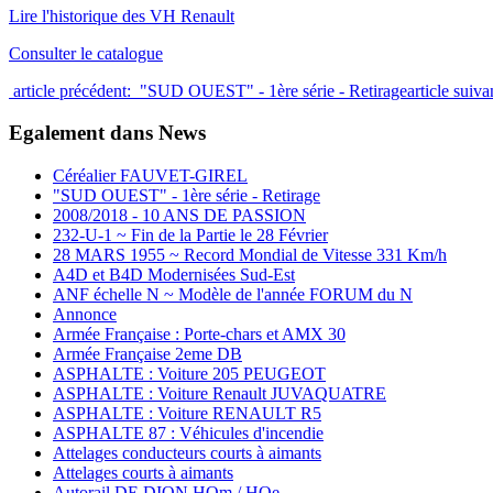
Lire l'historique des VH Renault
Consulter le catalogue
article précédent: "SUD OUEST" - 1ère série - Retirage
article sui
Egalement dans News
Céréalier FAUVET-GIREL
"SUD OUEST" - 1ère série - Retirage
2008/2018 - 10 ANS DE PASSION
232-U-1 ~ Fin de la Partie le 28 Février
28 MARS 1955 ~ Record Mondial de Vitesse 331 Km/h
A4D et B4D Modernisées Sud-Est
ANF échelle N ~ Modèle de l'année FORUM du N
Annonce
Armée Française : Porte-chars et AMX 30
Armée Française 2eme DB
ASPHALTE : Voiture 205 PEUGEOT
ASPHALTE : Voiture Renault JUVAQUATRE
ASPHALTE : Voiture RENAULT R5
ASPHALTE 87 : Véhicules d'incendie
Attelages conducteurs courts à aimants
Attelages courts à aimants
Autorail DE DION HOm / HOe