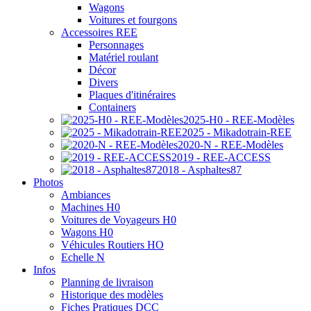
Wagons
Voitures et fourgons
Accessoires REE
Personnages
Matériel roulant
Décor
Divers
Plaques d'itinéraires
Containers
2025-H0 - REE-Modèles
2025 - Mikadotrain-REE
2020-N - REE-Modèles
2019 - REE-ACCESS
2018 - Asphaltes87
Photos
Ambiances
Machines H0
Voitures de Voyageurs H0
Wagons H0
Véhicules Routiers HO
Echelle N
Infos
Planning de livraison
Historique des modèles
Fiches Pratiques DCC