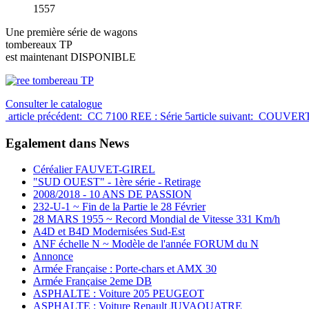
1557
Une première série de wagons
tombereaux TP
est maintenant DISPONIBLE
Consulter le catalogue
article précédent: CC 7100 REE : Série 5
article suivant: COUVERT
Egalement dans News
Céréalier FAUVET-GIREL
"SUD OUEST" - 1ère série - Retirage
2008/2018 - 10 ANS DE PASSION
232-U-1 ~ Fin de la Partie le 28 Février
28 MARS 1955 ~ Record Mondial de Vitesse 331 Km/h
A4D et B4D Modernisées Sud-Est
ANF échelle N ~ Modèle de l'année FORUM du N
Annonce
Armée Française : Porte-chars et AMX 30
Armée Française 2eme DB
ASPHALTE : Voiture 205 PEUGEOT
ASPHALTE : Voiture Renault JUVAQUATRE