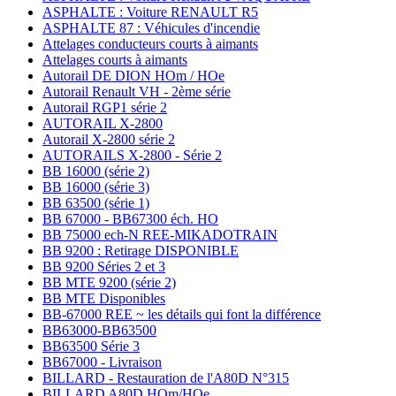
ASPHALTE : Voiture RENAULT R5
ASPHALTE 87 : Véhicules d'incendie
Attelages conducteurs courts à aimants
Attelages courts à aimants
Autorail DE DION HOm / HOe
Autorail Renault VH - 2ème série
Autorail RGP1 série 2
AUTORAIL X-2800
Autorail X-2800 série 2
AUTORAILS X-2800 - Série 2
BB 16000 (série 2)
BB 16000 (série 3)
BB 63500 (série 1)
BB 67000 - BB67300 éch. HO
BB 75000 ech-N REE-MIKADOTRAIN
BB 9200 : Retirage DISPONIBLE
BB 9200 Séries 2 et 3
BB MTE 9200 (série 2)
BB MTE Disponibles
BB-67000 REE ~ les détails qui font la différence
BB63000-BB63500
BB63500 Série 3
BB67000 - Livraison
BILLARD - Restauration de l'A80D N°315
BILLARD A80D HOm/HOe