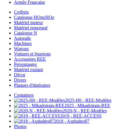
Armée Française
Coffrets
Catalogue HOm/HOe
Matériel moteur
Matériel remorqué
Catalogue N
Autorails
Machines
Wagons
Voitures et fourgons
Accessoires REE
Personnages
Matériel roulant
Décor
Divers
Plaques d'itinéraires
Containers
2025-H0 - REE-Modèles
2025 - Mikadotrain-REE
2020-N - REE-Modèles
2019 - REE-ACCESS
2018 - Asphaltes87
Photos