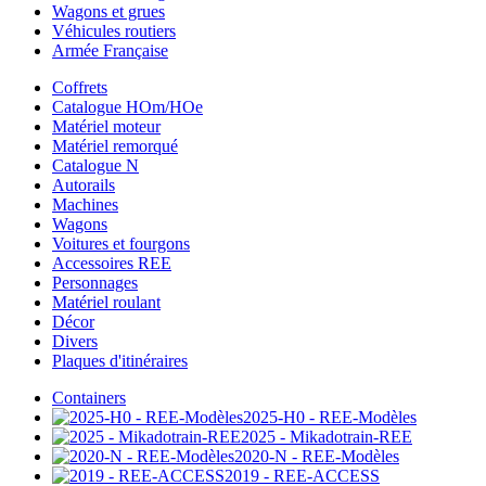
Wagons et grues
Véhicules routiers
Armée Française
Coffrets
Catalogue HOm/HOe
Matériel moteur
Matériel remorqué
Catalogue N
Autorails
Machines
Wagons
Voitures et fourgons
Accessoires REE
Personnages
Matériel roulant
Décor
Divers
Plaques d'itinéraires
Containers
2025-H0 - REE-Modèles
2025 - Mikadotrain-REE
2020-N - REE-Modèles
2019 - REE-ACCESS