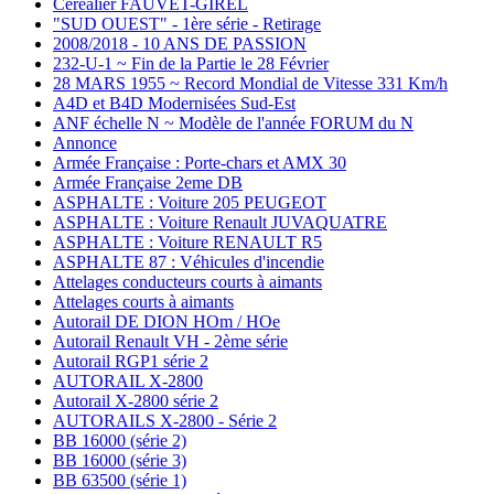
Céréalier FAUVET-GIREL
"SUD OUEST" - 1ère série - Retirage
2008/2018 - 10 ANS DE PASSION
232-U-1 ~ Fin de la Partie le 28 Février
28 MARS 1955 ~ Record Mondial de Vitesse 331 Km/h
A4D et B4D Modernisées Sud-Est
ANF échelle N ~ Modèle de l'année FORUM du N
Annonce
Armée Française : Porte-chars et AMX 30
Armée Française 2eme DB
ASPHALTE : Voiture 205 PEUGEOT
ASPHALTE : Voiture Renault JUVAQUATRE
ASPHALTE : Voiture RENAULT R5
ASPHALTE 87 : Véhicules d'incendie
Attelages conducteurs courts à aimants
Attelages courts à aimants
Autorail DE DION HOm / HOe
Autorail Renault VH - 2ème série
Autorail RGP1 série 2
AUTORAIL X-2800
Autorail X-2800 série 2
AUTORAILS X-2800 - Série 2
BB 16000 (série 2)
BB 16000 (série 3)
BB 63500 (série 1)