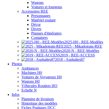
Wagons
Voitures et fourgons
Accessoires REE
Personnages
Matériel roulant
Décor
Divers
Plaques d'itinéraires
Containers
2025-H0 - REE-Modèles
2025 - Mikadotrain-REE
2020-N - REE-Modèles
2019 - REE-ACCESS
2018 - Asphaltes87
Photos
Ambiances
Machines H0
Voitures de Voyageurs H0
Wagons H0
Véhicules Routiers HO
Echelle N
Infos
Planning de livraison
Historique des modèles
Fiches Pratiques DCC