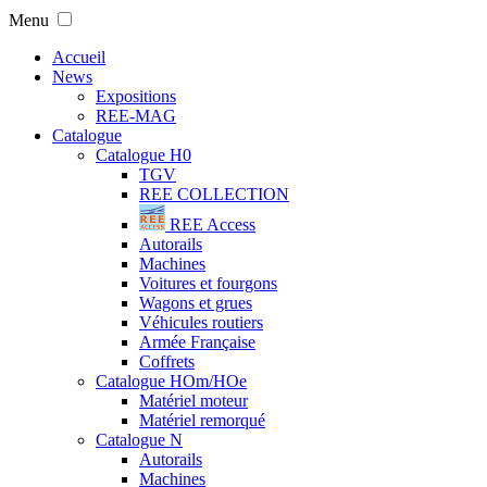
Menu
Accueil
News
Expositions
REE-MAG
Catalogue
Catalogue H0
TGV
REE COLLECTION
REE Access
Autorails
Machines
Voitures et fourgons
Wagons et grues
Véhicules routiers
Armée Française
Coffrets
Catalogue HOm/HOe
Matériel moteur
Matériel remorqué
Catalogue N
Autorails
Machines