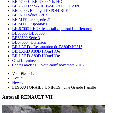
BB 67000 - BB67300 éch. HO
BB 75000 ech-N REE-MIKADOTRAIN
BB 9200 : Retirage DISPONIBLE
BB 9200 Séries 2 et 3
BB MTE 9200 (série 2)
BB MTE Disponibles
BB-67000 REE ~ les détails qui font la différence
BB63000-BB63500
BB63500 Série 3
BB67000 - Livraison
BILLARD - Restauration de l'A80D N°315
BILLARD A80D HOm/HOe
BILLARD A80D HOm/HOe
C'est la rentrée
Cadres anciens ~ Nouveauté novembre 2016
Vous êtes ici :
Accueil
/
News
/
LES AUTORAILS UNIFIES : Une Grande Famille
Autorail RENAULT VH