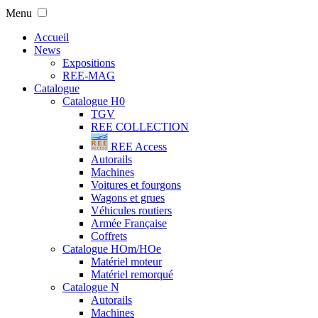
Menu
Accueil
News
Expositions
REE-MAG
Catalogue
Catalogue H0
TGV
REE COLLECTION
REE Access
Autorails
Machines
Voitures et fourgons
Wagons et grues
Véhicules routiers
Armée Française
Coffrets
Catalogue HOm/HOe
Matériel moteur
Matériel remorqué
Catalogue N
Autorails
Machines