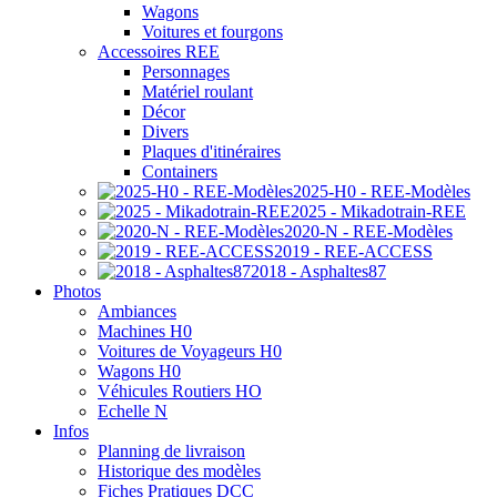
Wagons
Voitures et fourgons
Accessoires REE
Personnages
Matériel roulant
Décor
Divers
Plaques d'itinéraires
Containers
2025-H0 - REE-Modèles
2025 - Mikadotrain-REE
2020-N - REE-Modèles
2019 - REE-ACCESS
2018 - Asphaltes87
Photos
Ambiances
Machines H0
Voitures de Voyageurs H0
Wagons H0
Véhicules Routiers HO
Echelle N
Infos
Planning de livraison
Historique des modèles
Fiches Pratiques DCC