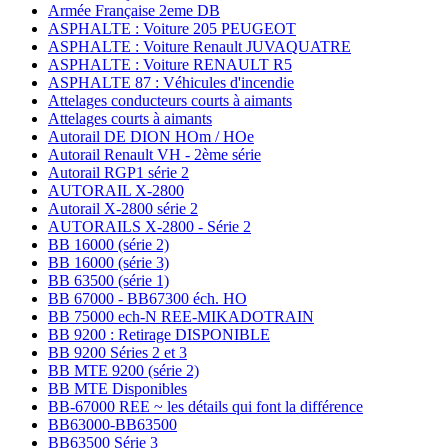
Armée Française 2eme DB
ASPHALTE : Voiture 205 PEUGEOT
ASPHALTE : Voiture Renault JUVAQUATRE
ASPHALTE : Voiture RENAULT R5
ASPHALTE 87 : Véhicules d'incendie
Attelages conducteurs courts à aimants
Attelages courts à aimants
Autorail DE DION HOm / HOe
Autorail Renault VH - 2ème série
Autorail RGP1 série 2
AUTORAIL X-2800
Autorail X-2800 série 2
AUTORAILS X-2800 - Série 2
BB 16000 (série 2)
BB 16000 (série 3)
BB 63500 (série 1)
BB 67000 - BB67300 éch. HO
BB 75000 ech-N REE-MIKADOTRAIN
BB 9200 : Retirage DISPONIBLE
BB 9200 Séries 2 et 3
BB MTE 9200 (série 2)
BB MTE Disponibles
BB-67000 REE ~ les détails qui font la différence
BB63000-BB63500
BB63500 Série 3