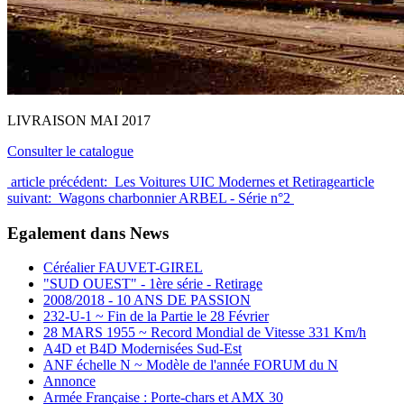
LIVRAISON MAI 2017
Consulter le catalogue
article précédent: Les Voitures UIC Modernes et Retirage
article
suivant: Wagons charbonnier ARBEL - Série n°2
Egalement dans News
Céréalier FAUVET-GIREL
"SUD OUEST" - 1ère série - Retirage
2008/2018 - 10 ANS DE PASSION
232-U-1 ~ Fin de la Partie le 28 Février
28 MARS 1955 ~ Record Mondial de Vitesse 331 Km/h
A4D et B4D Modernisées Sud-Est
ANF échelle N ~ Modèle de l'année FORUM du N
Annonce
Armée Française : Porte-chars et AMX 30