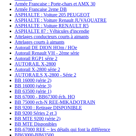
Armée Française : Porte-chars et AMX 30
Armée Française 2eme DB
ASPHALTE : Voiture 205 PEUGEOT
ASPHALTE : Voiture Renault JUVAQUATRE
ASPHALTE : Voiture RENAULT R5
ASPHALTE 87 : Véhicules d'incendie
Attelages conducteurs courts à aimants
Attelages courts à aimants
Autorail DE DION HOm / HOe
Autorail Renault VH - 2ème série
Autorail RGP1 série 2
AUTORAIL X-2800
Autorail X-2800 série 2
AUTORAILS X-2800 - Série 2
BB 16000 (série 2)
BB 16000 (série 3)
BB 63500 (série 1)
BB 67000 - BB67300 éch. HO
BB 75000 ech-N REE-MIKADOTRAIN
BB 9200 : Retirage DISPONIBLE
BB 9200 Séries 2 et 3
BB MTE 9200 (série 2)
BB MTE Disponibles
BB-67000 REE ~ les détails qui font la différence
BB63000-BB63500