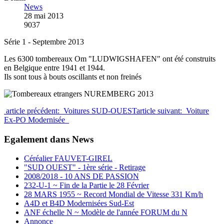
News
28 mai 2013
9037
Série 1 - Septembre 2013
Les 6300 tombereaux Om "LUDWIGSHAFEN" ont été construits
en Belgique entre 1941 et 1944.
Ils sont tous à bouts oscillants et non freinés
article précédent: Voitures SUD-OUEST
article suivant: Voiture
Ex-PO Modernisée
Egalement dans News
Céréalier FAUVET-GIREL
"SUD OUEST" - 1ère série - Retirage
2008/2018 - 10 ANS DE PASSION
232-U-1 ~ Fin de la Partie le 28 Février
28 MARS 1955 ~ Record Mondial de Vitesse 331 Km/h
A4D et B4D Modernisées Sud-Est
ANF échelle N ~ Modèle de l'année FORUM du N
Annonce