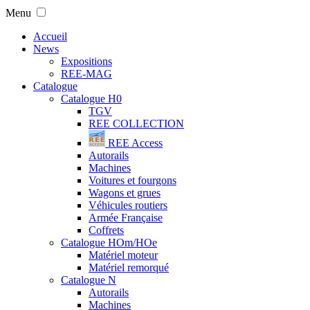
Menu
Accueil
News
Expositions
REE-MAG
Catalogue
Catalogue H0
TGV
REE COLLECTION
REE Access
Autorails
Machines
Voitures et fourgons
Wagons et grues
Véhicules routiers
Armée Française
Coffrets
Catalogue HOm/HOe
Matériel moteur
Matériel remorqué
Catalogue N
Autorails
Machines