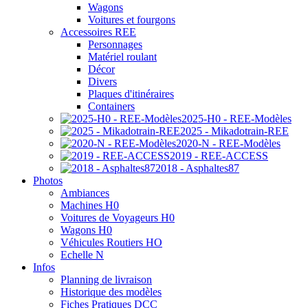
Wagons
Voitures et fourgons
Accessoires REE
Personnages
Matériel roulant
Décor
Divers
Plaques d'itinéraires
Containers
2025-H0 - REE-Modèles
2025 - Mikadotrain-REE
2020-N - REE-Modèles
2019 - REE-ACCESS
2018 - Asphaltes87
Photos
Ambiances
Machines H0
Voitures de Voyageurs H0
Wagons H0
Véhicules Routiers HO
Echelle N
Infos
Planning de livraison
Historique des modèles
Fiches Pratiques DCC