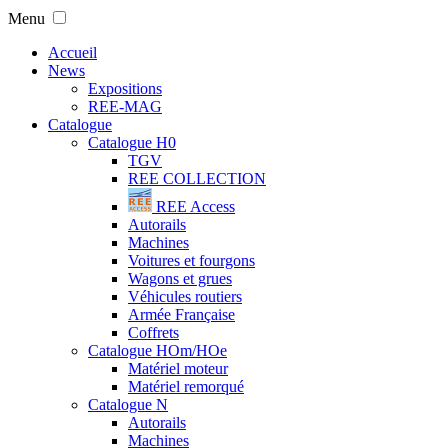
Menu
Accueil
News
Expositions
REE-MAG
Catalogue
Catalogue H0
TGV
REE COLLECTION
REE Access
Autorails
Machines
Voitures et fourgons
Wagons et grues
Véhicules routiers
Armée Française
Coffrets
Catalogue HOm/HOe
Matériel moteur
Matériel remorqué
Catalogue N
Autorails
Machines