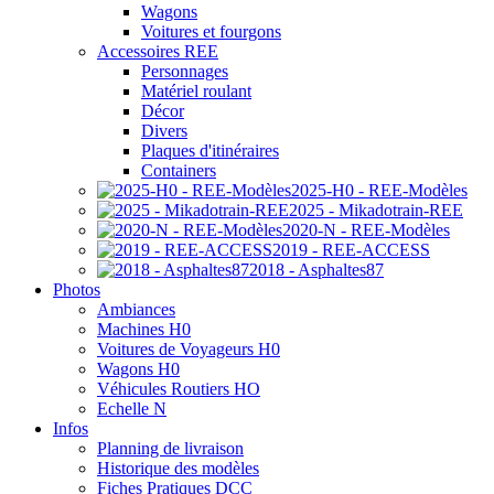
Wagons
Voitures et fourgons
Accessoires REE
Personnages
Matériel roulant
Décor
Divers
Plaques d'itinéraires
Containers
2025-H0 - REE-Modèles
2025 - Mikadotrain-REE
2020-N - REE-Modèles
2019 - REE-ACCESS
2018 - Asphaltes87
Photos
Ambiances
Machines H0
Voitures de Voyageurs H0
Wagons H0
Véhicules Routiers HO
Echelle N
Infos
Planning de livraison
Historique des modèles
Fiches Pratiques DCC