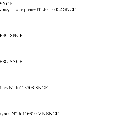
9 SNCF
rayons, 1 roue pleine N° Jo116352 SNCF
96 E3G SNCF
71 E3G SNCF
pleines N° Jo113508 SNCF
 à rayons N° Jo116610 VB SNCF