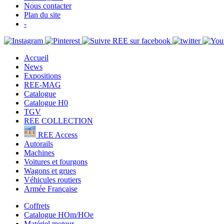
Nous contacter
Plan du site
-
Accueil
News
Expositions
REE-MAG
Catalogue
Catalogue H0
TGV
REE COLLECTION
REE Access
Autorails
Machines
Voitures et fourgons
Wagons et grues
Véhicules routiers
Armée Française
Coffrets
Catalogue HOm/HOe
Matériel moteur