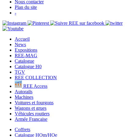
Nous contacter
Plan du site
-
Accueil
News
Expositions
REE-MAG
Catalogue
Catalogue H0
TGV
REE COLLECTION
REE Access
Autorails
Machines
Voitures et fourgons
Wagons et grues
Véhicules routiers
Armée Française
Coffrets
Catalogue HOm/HOe