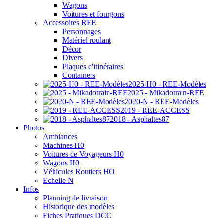
Wagons
Voitures et fourgons
Accessoires REE
Personnages
Matériel roulant
Décor
Divers
Plaques d'itinéraires
Containers
2025-H0 - REE-Modèles
2025 - Mikadotrain-REE
2020-N - REE-Modèles
2019 - REE-ACCESS
2018 - Asphaltes87
Photos
Ambiances
Machines H0
Voitures de Voyageurs H0
Wagons H0
Véhicules Routiers HO
Echelle N
Infos
Planning de livraison
Historique des modèles
Fiches Pratiques DCC