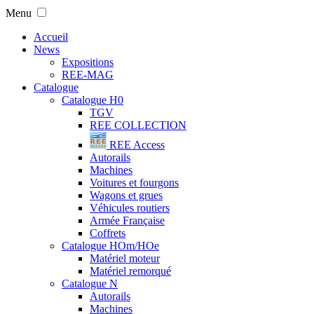
Menu
Accueil
News
Expositions
REE-MAG
Catalogue
Catalogue H0
TGV
REE COLLECTION
REE Access
Autorails
Machines
Voitures et fourgons
Wagons et grues
Véhicules routiers
Armée Française
Coffrets
Catalogue HOm/HOe
Matériel moteur
Matériel remorqué
Catalogue N
Autorails
Machines