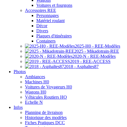
Wagons
Voitures et fourgons
Accessoires REE
Personnages
Matériel roulant
Décor
Divers
Plaques d'itinéraires
Containers
2025-H0 - REE-Modèles
2025 - Mikadotrain-REE
2020-N - REE-Modèles
2019 - REE-ACCESS
2018 - Asphaltes87
Photos
Ambiances
Machines H0
Voitures de Voyageurs H0
Wagons H0
Véhicules Routiers HO
Echelle N
Infos
Planning de livraison
Historique des modèles
Fiches Pratiques DCC