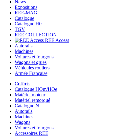
News
Expositions
REE-MAG
Catalogue
Catalogue H0
TGV
REE COLLECTION
REE Access
Autorails
Machines
Voitures et fourgons
Wagons et grues
Véhicules routiers
Armée Française
Coffrets
Catalogue HOm/HOe
Matériel moteur
Matériel remorqué
Catalogue N
Autorails
Machines
Wagons
Voitures et fourgons
Accessoires REE