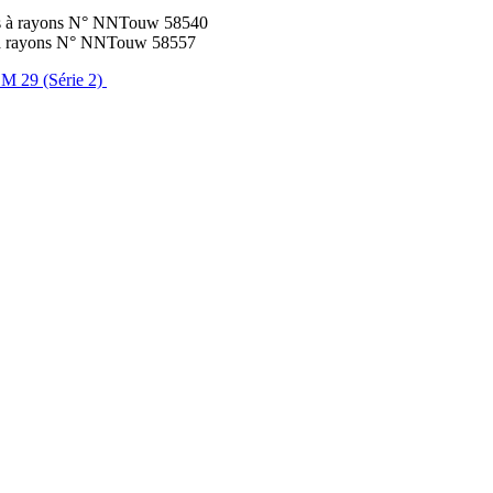
ues à rayons N° NNTouw 58540
es à rayons N° NNTouw 58557
EM 29 (Série 2)