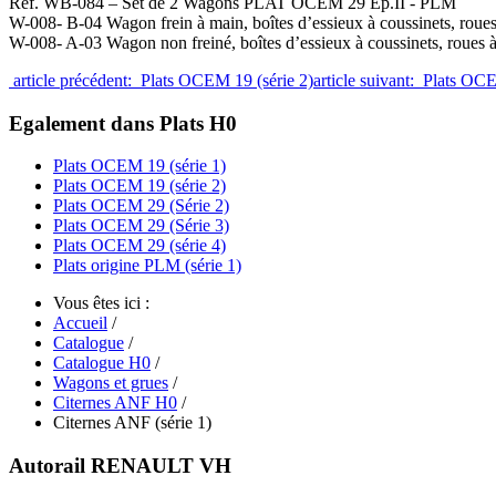
Réf. WB-084 – Set de 2 Wagons PLAT OCEM 29 Ep.II - PLM
W-008- B-04 Wagon frein à main, boîtes d’essieux à coussinets, ro
W-008- A-03 Wagon non freiné, boîtes d’essieux à coussinets, rou
article précédent: Plats OCEM 19 (série 2)
article suivant: Plats OC
Egalement dans Plats H0
Plats OCEM 19 (série 1)
Plats OCEM 19 (série 2)
Plats OCEM 29 (Série 2)
Plats OCEM 29 (Série 3)
Plats OCEM 29 (série 4)
Plats origine PLM (série 1)
Vous êtes ici :
Accueil
/
Catalogue
/
Catalogue H0
/
Wagons et grues
/
Citernes ANF H0
/
Citernes ANF (série 1)
Autorail RENAULT VH