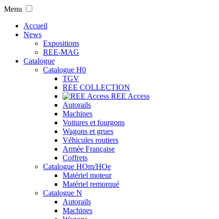
Menu
Accueil
News
Expositions
REE-MAG
Catalogue
Catalogue H0
TGV
REE COLLECTION
REE Access
Autorails
Machines
Voitures et fourgons
Wagons et grues
Véhicules routiers
Armée Française
Coffrets
Catalogue HOm/HOe
Matériel moteur
Matériel remorqué
Catalogue N
Autorails
Machines