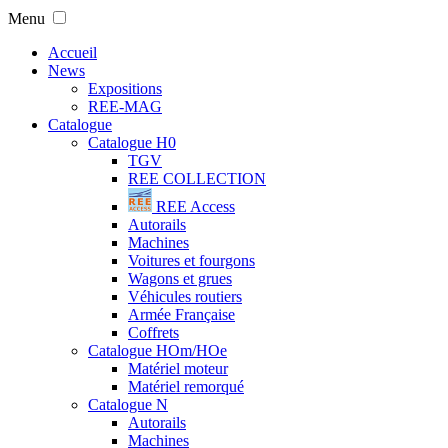
Menu
Accueil
News
Expositions
REE-MAG
Catalogue
Catalogue H0
TGV
REE COLLECTION
REE Access
Autorails
Machines
Voitures et fourgons
Wagons et grues
Véhicules routiers
Armée Française
Coffrets
Catalogue HOm/HOe
Matériel moteur
Matériel remorqué
Catalogue N
Autorails
Machines