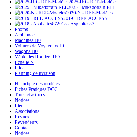
2025-H0 - REE-Modèles
2025 - Mikadotrain-REE
2020-N - REE-Modèles
2019 - REE-ACCESS
2018 - Asphaltes87
Photos
Ambiances
Machines H0
Voitures de Voyageurs H0
Wagons H0
Véhicules Routiers HO
Echelle N
Infos
Planning de livraison
Historique des modèles
Fiches Pratiques DCC
Trucs et astuces
Notices
Liens
Associations
Revues
Revendeurs
Contact
Notices