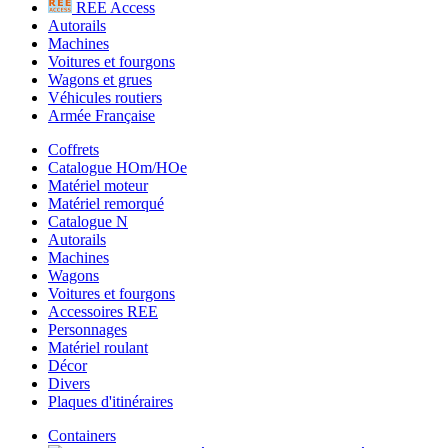
REE Access
Autorails
Machines
Voitures et fourgons
Wagons et grues
Véhicules routiers
Armée Française
Coffrets
Catalogue HOm/HOe
Matériel moteur
Matériel remorqué
Catalogue N
Autorails
Machines
Wagons
Voitures et fourgons
Accessoires REE
Personnages
Matériel roulant
Décor
Divers
Plaques d'itinéraires
Containers