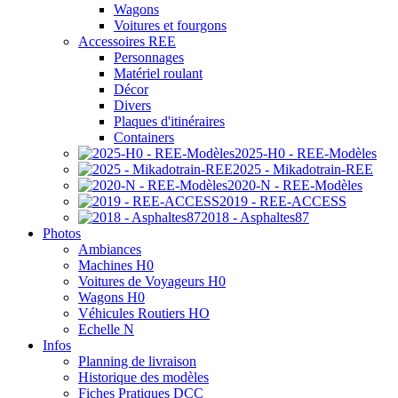
Wagons
Voitures et fourgons
Accessoires REE
Personnages
Matériel roulant
Décor
Divers
Plaques d'itinéraires
Containers
2025-H0 - REE-Modèles
2025 - Mikadotrain-REE
2020-N - REE-Modèles
2019 - REE-ACCESS
2018 - Asphaltes87
Photos
Ambiances
Machines H0
Voitures de Voyageurs H0
Wagons H0
Véhicules Routiers HO
Echelle N
Infos
Planning de livraison
Historique des modèles
Fiches Pratiques DCC