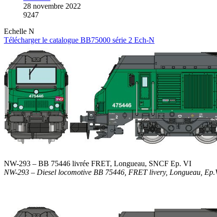
28 novembre 2022
9247
Echelle N
Télécharger le catalogue BB75000 série 2 Ech-N
NW-293 – BB 75446 livrée FRET, Longueau, SNCF Ep. VI
NW-293 – Diesel locomotive BB 75446, FRET livery, Longueau, Ep.