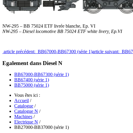
NW-295 – BB 75024 ETF livrée blanche, Ep. VI
NW-295 – Diesel locomotive BB 75024 ETF white livery, Ep.VI
article précédent: BB67000-BB67300 (série 1)
article suivant: BB67
Egalement dans Diesel N
BB67000-BB67300 (série 1)
BB67400 (série 1)
BB75000 (série 1)
Vous êtes ici :
Accueil
/
Catalogue
/
Catalogue N
/
Machines
/
Electrique N
/
BB27000-BB37000 (série 1)