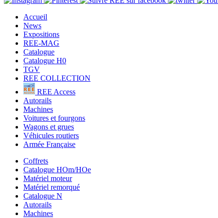
Accueil
News
Expositions
REE-MAG
Catalogue
Catalogue H0
TGV
REE COLLECTION
REE Access
Autorails
Machines
Voitures et fourgons
Wagons et grues
Véhicules routiers
Armée Française
Coffrets
Catalogue HOm/HOe
Matériel moteur
Matériel remorqué
Catalogue N
Autorails
Machines