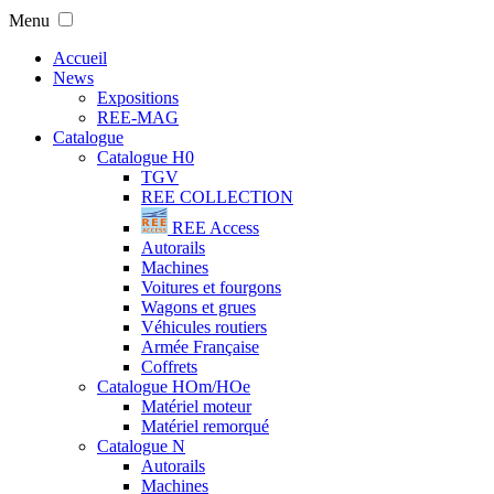
Menu
Accueil
News
Expositions
REE-MAG
Catalogue
Catalogue H0
TGV
REE COLLECTION
REE Access
Autorails
Machines
Voitures et fourgons
Wagons et grues
Véhicules routiers
Armée Française
Coffrets
Catalogue HOm/HOe
Matériel moteur
Matériel remorqué
Catalogue N
Autorails
Machines