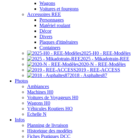
Wagons
Voitures et fourgons
Accessoires REE
Personnages
Matériel roulant
Décor
Divers
Plaques d'itinéraires
Containers
2025-H0 - REE-Modèles
2025 - Mikadotrain-REE
2020-N - REE-Modèles
2019 - REE-ACCESS
2018 - Asphaltes87
Photos
Ambiances
Machines H0
Voitures de Voyageurs H0
Wagons H0
Véhicules Routiers HO
Echelle N
Infos
Planning de livraison
Historique des modèles
Fiches Pratiques DCC