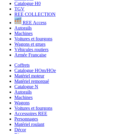
Catalogue H0
TGV
REE COLLECTION
REE Access
Autorails
Machines
Voitures et fourgons
Wagons et grues
Véhicules routiers
Armée Française
Coffrets
Catalogue HOm/HOe
Matériel moteur
Matériel remorqué
Catalogue N
Autorails
Machines
Wagons
Voitures et fourgons
Accessoires REE
Personnages
Matériel roulant
Décor