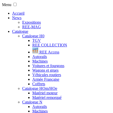
Menu
Accueil
News
Expositions
REE-MAG
Catalogue
Catalogue H0
TGV
REE COLLECTION
REE Access
Autorails
Machines
Voitures et fourgons
Wagons et grues
Véhicules routiers
Armée Française
Coffrets
Catalogue HOm/HOe
Matériel moteur
Matériel remorqué
Catalogue N
Autorails
Machines