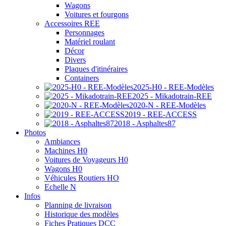
Wagons
Voitures et fourgons
Accessoires REE
Personnages
Matériel roulant
Décor
Divers
Plaques d'itinéraires
Containers
2025-H0 - REE-Modèles
2025 - Mikadotrain-REE
2020-N - REE-Modèles
2019 - REE-ACCESS
2018 - Asphaltes87
Photos
Ambiances
Machines H0
Voitures de Voyageurs H0
Wagons H0
Véhicules Routiers HO
Echelle N
Infos
Planning de livraison
Historique des modèles
Fiches Pratiques DCC