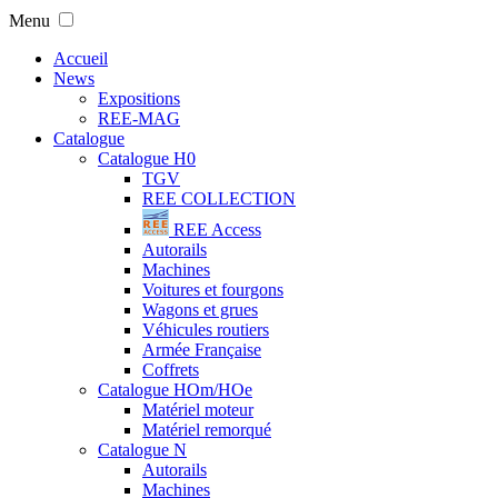
Menu
Accueil
News
Expositions
REE-MAG
Catalogue
Catalogue H0
TGV
REE COLLECTION
REE Access
Autorails
Machines
Voitures et fourgons
Wagons et grues
Véhicules routiers
Armée Française
Coffrets
Catalogue HOm/HOe
Matériel moteur
Matériel remorqué
Catalogue N
Autorails
Machines