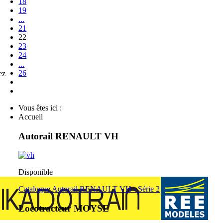
18
19
...
21
22
23
24
...
26
ez
Vous êtes ici :
Accueil
Autorail RENAULT VH
Disponible
Catalogue Autorail RENAULT VH - Série 2
Locotracteur MOYSE