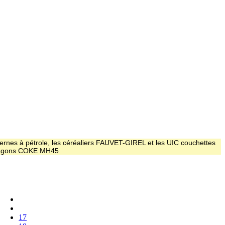
ernes à pétrole, les céréaliers FAUVET-GIREL et les UIC couchettes
 wagons COKE MH45
17