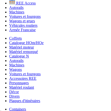
REE Access
Autorails
Machines
Voitures et fourgons
Wagons et grues
Véhicules routiers
Armée Française
Coffrets
Catalogue HOm/HOe
Matériel moteur
Matériel remorqué
Catalogue N
Autorails
Machines
Wagons
Voitures et fourgons
Accessoires REE
Personnages
Matériel roulant
Décor
Divers
Plaques d'itinéraires
Containers