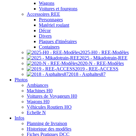
Wagons
Voitures et fourgons
Accessoires REE
Personnages
Matériel roulant
Décor
Divers
Plaques d'itinéraires
Containers
2025-H0 - REE-Modèles
2025 - Mikadotrain-REE
2020-N - REE-Modèles
2019 - REE-ACCESS
2018 - Asphaltes87
Photos
Ambiances
Machines H0
Voitures de Voyageurs H0
Wagons H0
Véhicules Routiers HO
Echelle N
Infos
Planning de livraison
Historique des modèles
Fiches Pratiques DCC