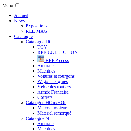
Menu
Accueil
News
Expositions
REE-MAG
Catalogue
Catalogue H0
TGV
REE COLLECTION
REE Access
Autorails
Machines
Voitures et fourgons
Wagons et grues
Véhicules routiers
Armée Française
Coffrets
Catalogue HOm/HOe
Matériel moteur
Matériel remorqué
Catalogue N
Autorails
Machines