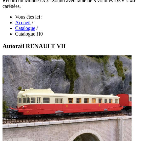
Record du Monde DCC Sound avec rame de 3 voitures DEV U46
carénées.
Vous êtes ici :
Accueil
/
Catalogue
/
Catalogue H0
Autorail RENAULT VH