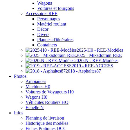
Wagons
Voitures et fourgons
Accessoires REE
Personnages
Matériel roulant
Décor
Divers
Plaques d'itinéraires
Containers
2025-H0 - REE-Modèles
2025 - Mikadotrain-REE
2020-N - REE-Modèles
2019 - REE-ACCESS
2018 - Asphaltes87
Photos
Ambiances
Machines H0
Voitures de Voyageurs H0
Wagons H0
Véhicules Routiers HO
Echelle N
Infos
Planning de livraison
Historique des modèles
Fiches Pratiques DCC