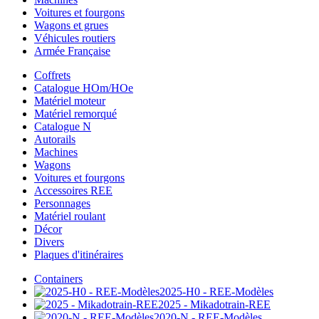
Voitures et fourgons
Wagons et grues
Véhicules routiers
Armée Française
Coffrets
Catalogue HOm/HOe
Matériel moteur
Matériel remorqué
Catalogue N
Autorails
Machines
Wagons
Voitures et fourgons
Accessoires REE
Personnages
Matériel roulant
Décor
Divers
Plaques d'itinéraires
Containers
2025-H0 - REE-Modèles
2025 - Mikadotrain-REE
2020-N - REE-Modèles