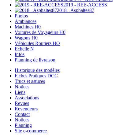
2019 - REE-ACCESS
2018 - Asphaltes87
Photos
Ambiances
Machines H0
Voitures de Voyageurs H0
Wagons H0
Véhicules Routiers HO
Echelle N
Infos
Planning de livraison
Historique des modèles
Fiches Pratiques DCC
Trucs et astuces
Notices
Liens
Associations
Revues
Revendeurs
Contact
Notices
Planning
Site e-commerce