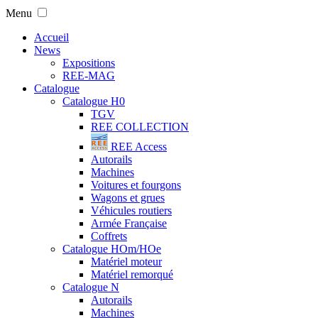
Menu
Accueil
News
Expositions
REE-MAG
Catalogue
Catalogue H0
TGV
REE COLLECTION
REE Access
Autorails
Machines
Voitures et fourgons
Wagons et grues
Véhicules routiers
Armée Française
Coffrets
Catalogue HOm/HOe
Matériel moteur
Matériel remorqué
Catalogue N
Autorails
Machines