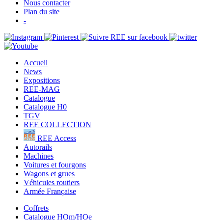
Nous contacter
Plan du site
-
Accueil
News
Expositions
REE-MAG
Catalogue
Catalogue H0
TGV
REE COLLECTION
REE Access
Autorails
Machines
Voitures et fourgons
Wagons et grues
Véhicules routiers
Armée Française
Coffrets
Catalogue HOm/HOe