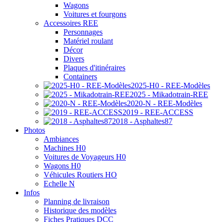
Wagons
Voitures et fourgons
Accessoires REE
Personnages
Matériel roulant
Décor
Divers
Plaques d'itinéraires
Containers
2025-H0 - REE-Modèles
2025 - Mikadotrain-REE
2020-N - REE-Modèles
2019 - REE-ACCESS
2018 - Asphaltes87
Photos
Ambiances
Machines H0
Voitures de Voyageurs H0
Wagons H0
Véhicules Routiers HO
Echelle N
Infos
Planning de livraison
Historique des modèles
Fiches Pratiques DCC