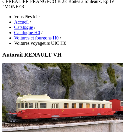
CEREALIER FRANGECO B 2E Boîtes à rouleaux, Ep.IV
"MONFER"
Vous êtes ici :
Accueil
/
Catalogue
/
Catalogue H0
/
Voitures et fourgons H0
/
Voitures voyageurs UIC H0
Autorail RENAULT VH