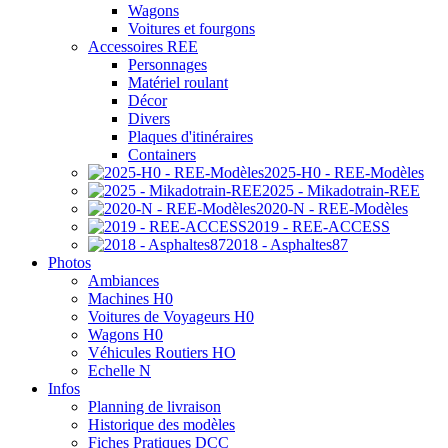
Wagons
Voitures et fourgons
Accessoires REE
Personnages
Matériel roulant
Décor
Divers
Plaques d'itinéraires
Containers
2025-H0 - REE-Modèles
2025 - Mikadotrain-REE
2020-N - REE-Modèles
2019 - REE-ACCESS
2018 - Asphaltes87
Photos
Ambiances
Machines H0
Voitures de Voyageurs H0
Wagons H0
Véhicules Routiers HO
Echelle N
Infos
Planning de livraison
Historique des modèles
Fiches Pratiques DCC