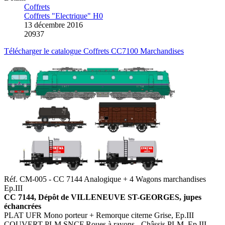
Coffrets
Coffrets "Electrique" H0
13 décembre 2016
20937
Télécharger le catalogue Coffrets CC7100 Marchandises
Réf. CM-005 - CC 7144 Analogique + 4 Wagons marchandises
Ep.III
CC 7144, Dépôt de VILLENEUVE ST-GEORGES, jupes
échancrées
PLAT UFR Mono porteur + Remorque citerne Grise, Ep.III
COUVERT PLM SNCF Roues à rayons - Châssis PLM, Ep.III