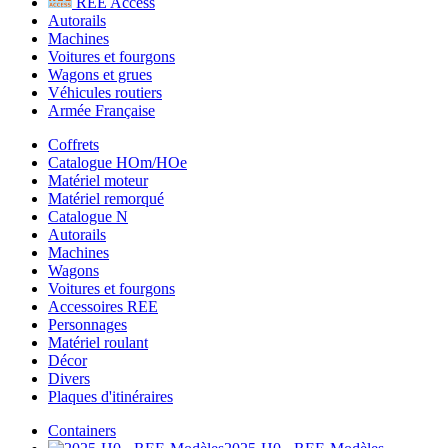
REE Access
Autorails
Machines
Voitures et fourgons
Wagons et grues
Véhicules routiers
Armée Française
Coffrets
Catalogue HOm/HOe
Matériel moteur
Matériel remorqué
Catalogue N
Autorails
Machines
Wagons
Voitures et fourgons
Accessoires REE
Personnages
Matériel roulant
Décor
Divers
Plaques d'itinéraires
Containers