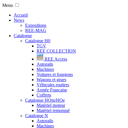
Menu
Accueil
News
Expositions
REE-MAG
Catalogue
Catalogue H0
TGV
REE COLLECTION
REE Access
Autorails
Machines
Voitures et fourgons
Wagons et grues
Véhicules routiers
Armée Française
Coffrets
Catalogue HOm/HOe
Matériel moteur
Matériel remorqué
Catalogue N
Autorails
Machines