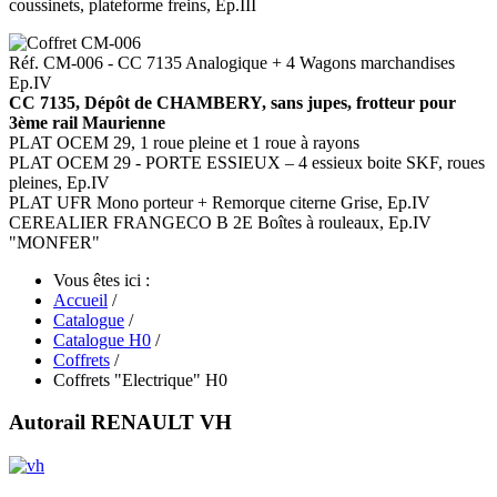
coussinets, plateforme freins, Ep.III
Réf. CM-006 - CC 7135 Analogique + 4 Wagons marchandises
Ep.IV
CC 7135, Dépôt de CHAMBERY, sans jupes, frotteur pour
3ème rail Maurienne
PLAT OCEM 29, 1 roue pleine et 1 roue à rayons
PLAT OCEM 29 - PORTE ESSIEUX – 4 essieux boite SKF, roues
pleines, Ep.IV
PLAT UFR Mono porteur + Remorque citerne Grise, Ep.IV
CEREALIER FRANGECO B 2E Boîtes à rouleaux, Ep.IV
"MONFER"
Vous êtes ici :
Accueil
/
Catalogue
/
Catalogue H0
/
Coffrets
/
Coffrets "Electrique" H0
Autorail RENAULT VH