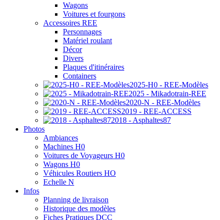
Wagons
Voitures et fourgons
Accessoires REE
Personnages
Matériel roulant
Décor
Divers
Plaques d'itinéraires
Containers
2025-H0 - REE-Modèles
2025 - Mikadotrain-REE
2020-N - REE-Modèles
2019 - REE-ACCESS
2018 - Asphaltes87
Photos
Ambiances
Machines H0
Voitures de Voyageurs H0
Wagons H0
Véhicules Routiers HO
Echelle N
Infos
Planning de livraison
Historique des modèles
Fiches Pratiques DCC