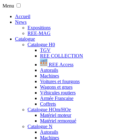
Menu
Accueil
News
Expositions
REE-MAG
Catalogue
Catalogue H0
TGV
REE COLLECTION
REE Access
Autorails
Machines
Voitures et fourgons
Wagons et grues
Véhicules routiers
Armée Française
Coffrets
Catalogue HOm/HOe
Matériel moteur
Matériel remorqué
Catalogue N
Autorails
Machines