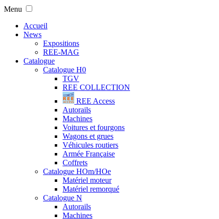
Menu
Accueil
News
Expositions
REE-MAG
Catalogue
Catalogue H0
TGV
REE COLLECTION
REE Access
Autorails
Machines
Voitures et fourgons
Wagons et grues
Véhicules routiers
Armée Française
Coffrets
Catalogue HOm/HOe
Matériel moteur
Matériel remorqué
Catalogue N
Autorails
Machines