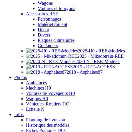
Wagons
Voitures et fourgons
Accessoires REE
Personnages
Matériel roulant
Décor
Divers
Plaques d'itinéraires
Containers
2025-H0 - REE-Modèles
2025 - Mikadotrain-REE
2020-N - REE-Modèles
2019 - REE-ACCESS
2018 - Asphaltes87
Photos
Ambiances
Machines H0
Voitures de Voyageurs H0
Wagons H0
Véhicules Routiers HO
Echelle N
Infos
Planning de livraison
Historique des modèles
Fiches Pratiques DCC