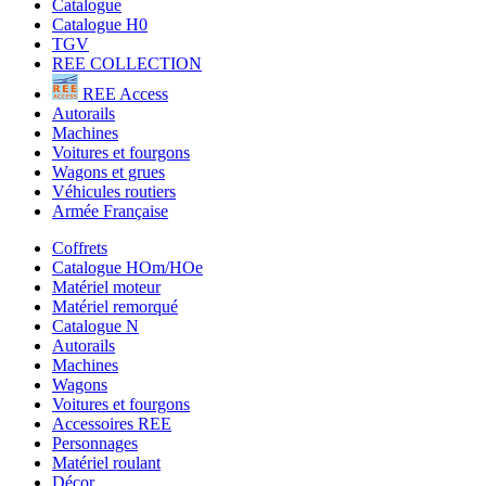
Catalogue
Catalogue H0
TGV
REE COLLECTION
REE Access
Autorails
Machines
Voitures et fourgons
Wagons et grues
Véhicules routiers
Armée Française
Coffrets
Catalogue HOm/HOe
Matériel moteur
Matériel remorqué
Catalogue N
Autorails
Machines
Wagons
Voitures et fourgons
Accessoires REE
Personnages
Matériel roulant
Décor