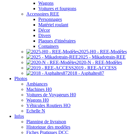
Wagons
Voitures et fourgons
Accessoires REE
Personnages
Matériel roulant
Décor
Divers
Plaques d'itinéraires
Containers
2025-H0 - REE-Modèles
2025 - Mikadotrain-REE
2020-N - REE-Modèles
2019 - REE-ACCESS
2018 - Asphaltes87
Photos
Ambiances
Machines H0
Voitures de Voyageurs H0
Wagons H0
Véhicules Routiers HO
Echelle N
Infos
Planning de livraison
Historique des modèles
Fiches Pratiques DCC