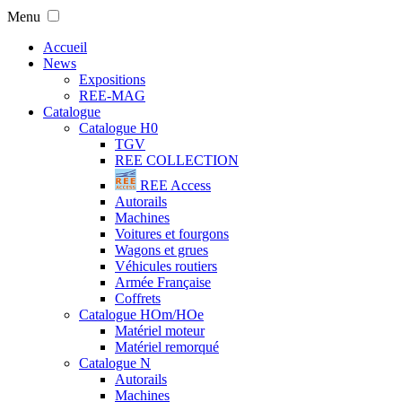
Menu
Accueil
News
Expositions
REE-MAG
Catalogue
Catalogue H0
TGV
REE COLLECTION
REE Access
Autorails
Machines
Voitures et fourgons
Wagons et grues
Véhicules routiers
Armée Française
Coffrets
Catalogue HOm/HOe
Matériel moteur
Matériel remorqué
Catalogue N
Autorails
Machines