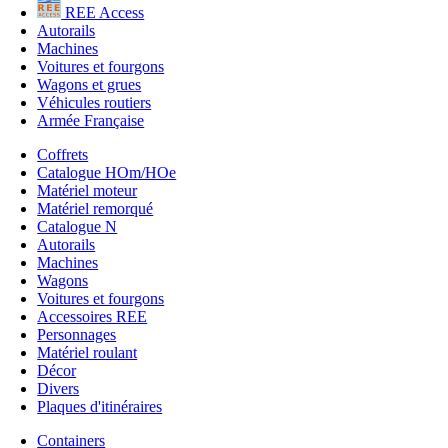
REE Access
Autorails
Machines
Voitures et fourgons
Wagons et grues
Véhicules routiers
Armée Française
Coffrets
Catalogue HOm/HOe
Matériel moteur
Matériel remorqué
Catalogue N
Autorails
Machines
Wagons
Voitures et fourgons
Accessoires REE
Personnages
Matériel roulant
Décor
Divers
Plaques d'itinéraires
Containers