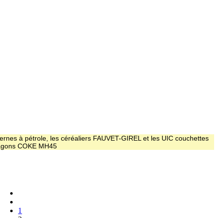
ernes à pétrole, les céréaliers FAUVET-GIREL et les UIC couchettes
 wagons COKE MH45
1