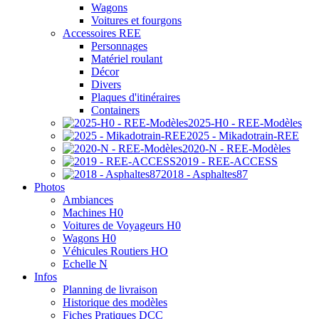
Wagons
Voitures et fourgons
Accessoires REE
Personnages
Matériel roulant
Décor
Divers
Plaques d'itinéraires
Containers
2025-H0 - REE-Modèles
2025 - Mikadotrain-REE
2020-N - REE-Modèles
2019 - REE-ACCESS
2018 - Asphaltes87
Photos
Ambiances
Machines H0
Voitures de Voyageurs H0
Wagons H0
Véhicules Routiers HO
Echelle N
Infos
Planning de livraison
Historique des modèles
Fiches Pratiques DCC