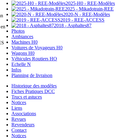
2025-H0 - REE-Modèles
2025 - Mikadotrain-REE
2020-N - REE-Modèles
un
2019 - REE-ACCESS
2018 - Asphaltes87
 en
Photos
Ambiances
Machines H0
ES
Voitures de Voyageurs H0
Wagons H0
Véhicules Routiers HO
Echelle N
Infos
Planning de livraison
Historique des modèles
Fiches Pratiques DCC
Trucs et astuces
Notices
Liens
Associations
Revues
Revendeurs
Contact
Notices