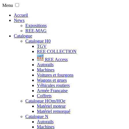
Menu
Accueil
News
Expositions
REE-MAG
Catalogue
Catalogue H0
TGV
REE COLLECTION
REE Access
Autorails
Machines
Voitures et fourgons
Wagons et grues
Véhicules routiers
Armée Française
Coffrets
Catalogue HOm/HOe
Matériel moteur
Matériel remorqué
Catalogue N
Autorails
Machines