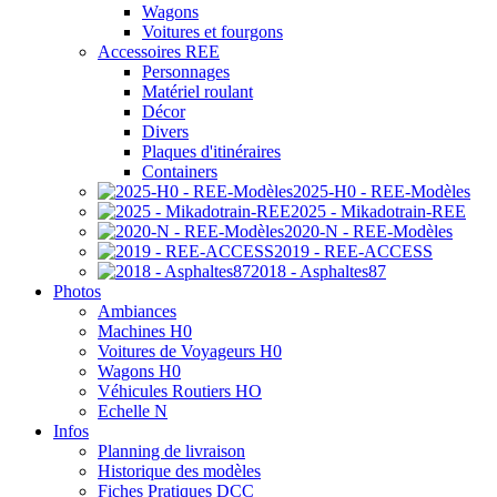
Wagons
Voitures et fourgons
Accessoires REE
Personnages
Matériel roulant
Décor
Divers
Plaques d'itinéraires
Containers
2025-H0 - REE-Modèles
2025 - Mikadotrain-REE
2020-N - REE-Modèles
2019 - REE-ACCESS
2018 - Asphaltes87
Photos
Ambiances
Machines H0
Voitures de Voyageurs H0
Wagons H0
Véhicules Routiers HO
Echelle N
Infos
Planning de livraison
Historique des modèles
Fiches Pratiques DCC