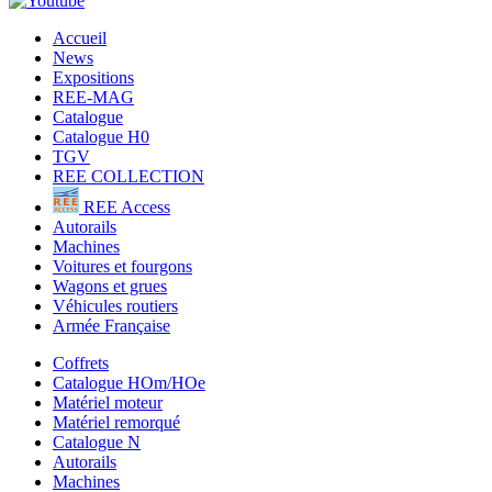
Accueil
News
Expositions
REE-MAG
Catalogue
Catalogue H0
TGV
REE COLLECTION
REE Access
Autorails
Machines
Voitures et fourgons
Wagons et grues
Véhicules routiers
Armée Française
Coffrets
Catalogue HOm/HOe
Matériel moteur
Matériel remorqué
Catalogue N
Autorails
Machines