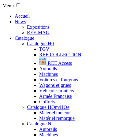
Menu
Accueil
News
Expositions
REE-MAG
Catalogue
Catalogue H0
TGV
REE COLLECTION
REE Access
Autorails
Machines
Voitures et fourgons
Wagons et grues
Véhicules routiers
Armée Française
Coffrets
Catalogue HOm/HOe
Matériel moteur
Matériel remorqué
Catalogue N
Autorails
Machines