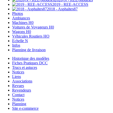
2019 - REE-ACCESS
2018 - Asphaltes87
Photos
Ambiances
Machines H0
Voitures de Voyageurs H0
Wagons H0
Véhicules Routiers HO
Echelle N
Infos
Planning de livraison
Historique des modèles
Fiches Pratiques DCC
Trucs et astuces
Notices
Liens
Associations
Revues
Revendeurs
Contact
Notices
Planning
Site e-commerce