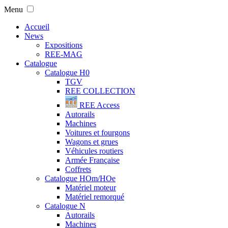
Menu
Accueil
News
Expositions
REE-MAG
Catalogue
Catalogue H0
TGV
REE COLLECTION
REE Access
Autorails
Machines
Voitures et fourgons
Wagons et grues
Véhicules routiers
Armée Française
Coffrets
Catalogue HOm/HOe
Matériel moteur
Matériel remorqué
Catalogue N
Autorails
Machines