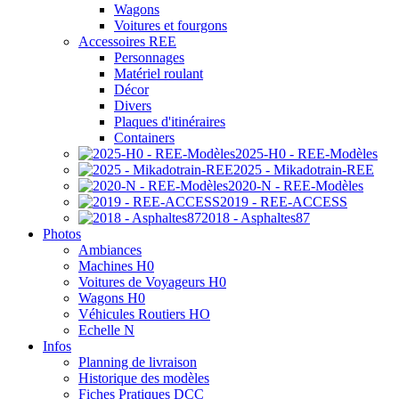
Wagons
Voitures et fourgons
Accessoires REE
Personnages
Matériel roulant
Décor
Divers
Plaques d'itinéraires
Containers
2025-H0 - REE-Modèles
2025 - Mikadotrain-REE
2020-N - REE-Modèles
2019 - REE-ACCESS
2018 - Asphaltes87
Photos
Ambiances
Machines H0
Voitures de Voyageurs H0
Wagons H0
Véhicules Routiers HO
Echelle N
Infos
Planning de livraison
Historique des modèles
Fiches Pratiques DCC