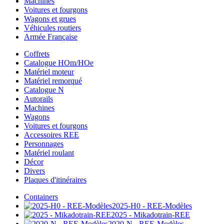
Machines
Voitures et fourgons
Wagons et grues
Véhicules routiers
Armée Française
Coffrets
Catalogue HOm/HOe
Matériel moteur
Matériel remorqué
Catalogue N
Autorails
Machines
Wagons
Voitures et fourgons
Accessoires REE
Personnages
Matériel roulant
Décor
Divers
Plaques d'itinéraires
Containers
2025-H0 - REE-Modèles
2025 - Mikadotrain-REE
2020-N - REE-Modèles