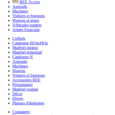
REE Access
Autorails
Machines
Voitures et fourgons
Wagons et grues
Véhicules routiers
Armée Française
Coffrets
Catalogue HOm/HOe
Matériel moteur
Matériel remorqué
Catalogue N
Autorails
Machines
Wagons
Voitures et fourgons
Accessoires REE
Personnages
Matériel roulant
Décor
Divers
Plaques d'itinéraires
Containers