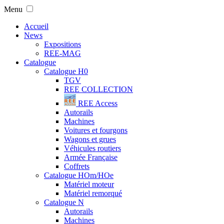
Menu
Accueil
News
Expositions
REE-MAG
Catalogue
Catalogue H0
TGV
REE COLLECTION
REE Access
Autorails
Machines
Voitures et fourgons
Wagons et grues
Véhicules routiers
Armée Française
Coffrets
Catalogue HOm/HOe
Matériel moteur
Matériel remorqué
Catalogue N
Autorails
Machines