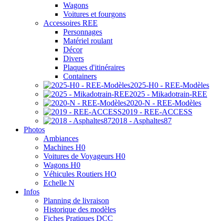
Wagons
Voitures et fourgons
Accessoires REE
Personnages
Matériel roulant
Décor
Divers
Plaques d'itinéraires
Containers
2025-H0 - REE-Modèles
2025 - Mikadotrain-REE
2020-N - REE-Modèles
2019 - REE-ACCESS
2018 - Asphaltes87
Photos
Ambiances
Machines H0
Voitures de Voyageurs H0
Wagons H0
Véhicules Routiers HO
Echelle N
Infos
Planning de livraison
Historique des modèles
Fiches Pratiques DCC