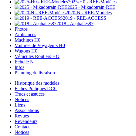
2025-H0 - REE-Modèles
2025 - Mikadotrain-REE
2020-N - REE-Modèles
2019 - REE-ACCESS
2018 - Asphaltes87
Photos
Ambiances
Machines H0
Voitures de Voyageurs H0
Wagons H0
Véhicules Routiers HO
Echelle N
Infos
Planning de livraison
Historique des modèles
Fiches Pratiques DCC
Trucs et astuces
Notices
Liens
Associations
Revues
Revendeurs
Contact
Notices