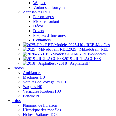
Wagons
Voitures et fourgons
Accessoires REE
Personnages
Matériel roulant
Décor
Divers
Plaques d'itinéraires
Containers
2025-H0 - REE-Modèles
2025 - Mikadotrain-REE
2020-N - REE-Modèles
2019 - REE-ACCESS
2018 - Asphaltes87
Photos
Ambiances
Machines H0
Voitures de Voyageurs H0
Wagons H0
Véhicules Routiers HO
Echelle N
Infos
Planning de livraison
Historique des modèles
Fiches Pratiques DCC