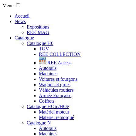
Menu
Accueil
News
Expositions
REE-MAG
Catalogue
Catalogue H0
TGV
REE COLLECTION
REE Access
Autorails
Machines
Voitures et fourgons
Wagons et grues
Véhicules routiers
Armée Française
Coffrets
Catalogue HOm/HOe
Matériel moteur
Matériel remorqué
Catalogue N
Autorails
Machines