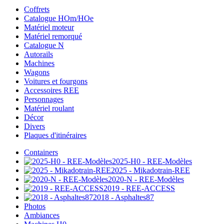
Coffrets
Catalogue HOm/HOe
Matériel moteur
Matériel remorqué
Catalogue N
Autorails
Machines
Wagons
Voitures et fourgons
Accessoires REE
Personnages
Matériel roulant
Décor
Divers
Plaques d'itinéraires
Containers
2025-H0 - REE-Modèles
2025 - Mikadotrain-REE
2020-N - REE-Modèles
2019 - REE-ACCESS
2018 - Asphaltes87
Photos
Ambiances