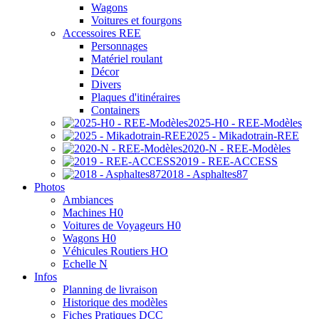
Wagons
Voitures et fourgons
Accessoires REE
Personnages
Matériel roulant
Décor
Divers
Plaques d'itinéraires
Containers
2025-H0 - REE-Modèles
2025 - Mikadotrain-REE
2020-N - REE-Modèles
2019 - REE-ACCESS
2018 - Asphaltes87
Photos
Ambiances
Machines H0
Voitures de Voyageurs H0
Wagons H0
Véhicules Routiers HO
Echelle N
Infos
Planning de livraison
Historique des modèles
Fiches Pratiques DCC