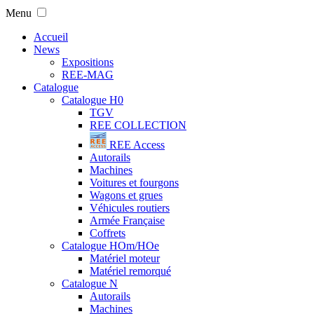
Menu
Accueil
News
Expositions
REE-MAG
Catalogue
Catalogue H0
TGV
REE COLLECTION
REE Access
Autorails
Machines
Voitures et fourgons
Wagons et grues
Véhicules routiers
Armée Française
Coffrets
Catalogue HOm/HOe
Matériel moteur
Matériel remorqué
Catalogue N
Autorails
Machines