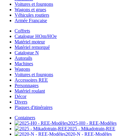
Voitures et fourgons
Wagons et grues
Véhicules routiers
Armée Française
Coffrets
Catalogue HOm/HOe
Matériel moteur
Matériel remorqué
Catalogue N
Autorails
Machines
Wagons
Voitures et fourgons
Accessoires REE
Personnages
Matériel roulant
Décor
Divers
Plaques d'itinéraires
Containers
2025-H0 - REE-Modèles
2025 - Mikadotrain-REE
2020-N - REE-Modèles