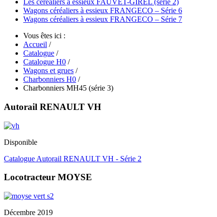
Les céréaliers à essieux FAUVET-GIREL (série 2)
Wagons céréaliers à essieux FRANGECO – Série 6
Wagons céréaliers à essieux FRANGECO – Série 7
Vous êtes ici :
Accueil
/
Catalogue
/
Catalogue H0
/
Wagons et grues
/
Charbonniers H0
/
Charbonniers MH45 (série 3)
Autorail RENAULT VH
Disponible
Catalogue Autorail RENAULT VH - Série 2
Locotracteur MOYSE
Décembre 2019