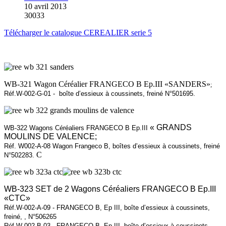
10 avril 2013
30033
Télécharger le catalogue CEREALIER serie 5
WB-321 Wagon Céréalier FRANGECO B Ep.III
«SANDERS»
;
Réf.W-002-G-01 - boîte d’essieux à coussinets, freiné N°501695.
« GRANDS
WB-322 Wagons Céréaliers FRANGECO B Ep.III
MOULINS DE VALENCE;
Réf. W002-A-08 Wagon Frangeco B, boîtes d’essieux à coussinets, freiné
C
N°502283.
WB-323 SET de 2 Wagons Céréaliers FRANGECO B Ep.III
«CTC»
Réf.W-002-A-09 - FRANGECO B, Ep III, boîte d’essieux à coussinets,
freiné, , N°506265
Réf.W-002-B-03 - FRANGECO B, Ep III, boîte d’essieux à coussinets,