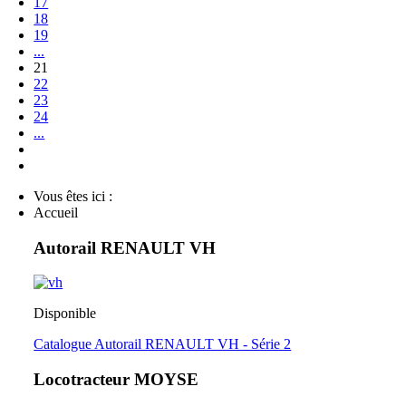
17
18
19
...
21
22
23
24
...
Vous êtes ici :
Accueil
Autorail RENAULT VH
Disponible
Catalogue Autorail RENAULT VH - Série 2
Locotracteur MOYSE