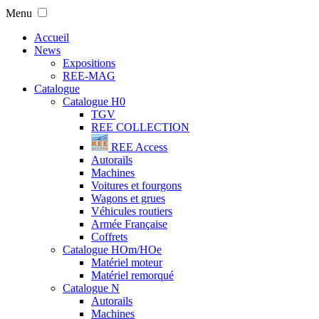
Menu
Accueil
News
Expositions
REE-MAG
Catalogue
Catalogue H0
TGV
REE COLLECTION
REE Access
Autorails
Machines
Voitures et fourgons
Wagons et grues
Véhicules routiers
Armée Française
Coffrets
Catalogue HOm/HOe
Matériel moteur
Matériel remorqué
Catalogue N
Autorails
Machines