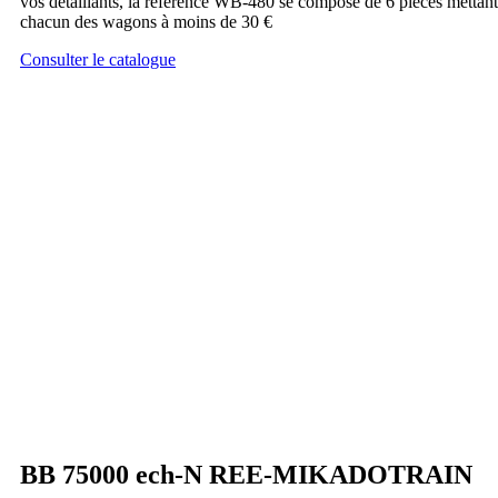
vos détaillants, la référence WB-480 se compose de 6 pièces mettant
chacun des wagons à moins de 30 €
Consulter le catalogue
BB 75000 ech-N REE-MIKADOTRAIN