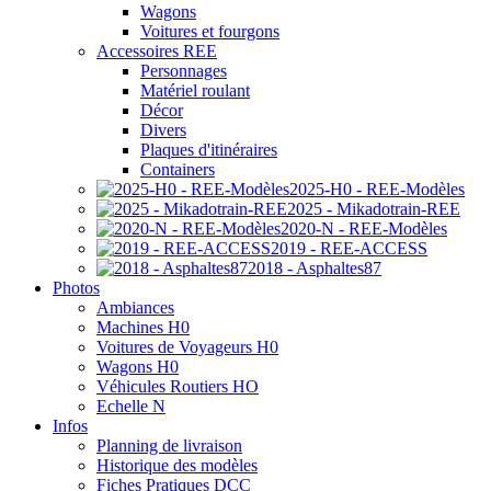
Wagons
Voitures et fourgons
Accessoires REE
Personnages
Matériel roulant
Décor
Divers
Plaques d'itinéraires
Containers
2025-H0 - REE-Modèles
2025 - Mikadotrain-REE
2020-N - REE-Modèles
2019 - REE-ACCESS
2018 - Asphaltes87
Photos
Ambiances
Machines H0
Voitures de Voyageurs H0
Wagons H0
Véhicules Routiers HO
Echelle N
Infos
Planning de livraison
Historique des modèles
Fiches Pratiques DCC