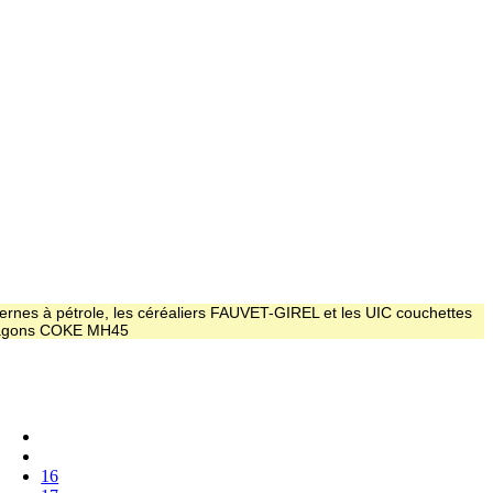
ernes à pétrole, les céréaliers FAUVET-GIREL et les UIC couchettes
 wagons COKE MH45
16