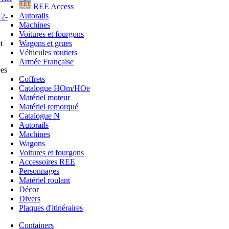
REE Access
Autorails
Machines
Voitures et fourgons
Wagons et grues
t
Véhicules routiers
Armée Française
ées
Coffrets
Catalogue HOm/HOe
Matériel moteur
Matériel remorqué
Catalogue N
Autorails
Machines
Wagons
Voitures et fourgons
Accessoires REE
Personnages
Matériel roulant
Décor
Divers
Plaques d'itinéraires
Containers