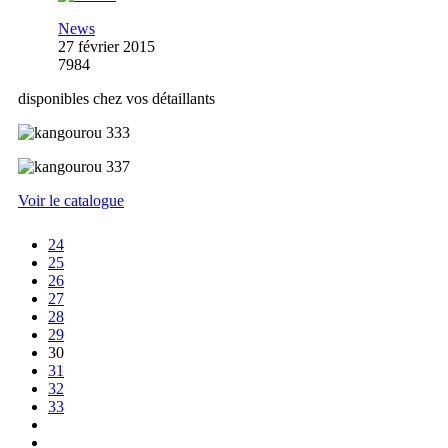
News
27 février 2015
7984
disponibles chez vos détaillants
Voir le catalogue
24
25
26
27
28
29
30
31
32
33