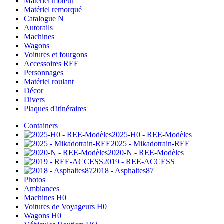
Matériel moteur
Matériel remorqué
Catalogue N
Autorails
Machines
Wagons
Voitures et fourgons
Accessoires REE
Personnages
Matériel roulant
Décor
Divers
Plaques d'itinéraires
Containers
2025-H0 - REE-Modèles
2025 - Mikadotrain-REE
2020-N - REE-Modèles
2019 - REE-ACCESS
2018 - Asphaltes87
Photos
Ambiances
Machines H0
Voitures de Voyageurs H0
Wagons H0