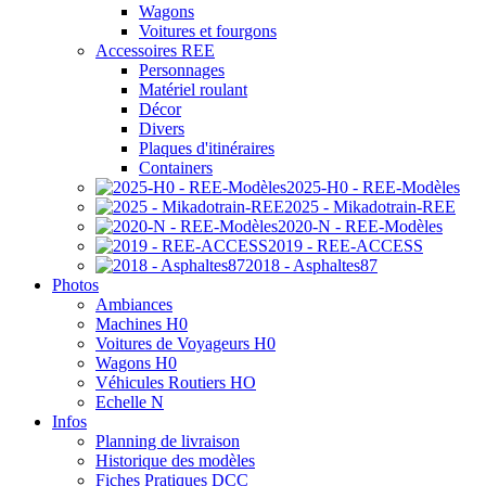
Wagons
Voitures et fourgons
Accessoires REE
Personnages
Matériel roulant
Décor
Divers
Plaques d'itinéraires
Containers
2025-H0 - REE-Modèles
2025 - Mikadotrain-REE
2020-N - REE-Modèles
2019 - REE-ACCESS
2018 - Asphaltes87
Photos
Ambiances
Machines H0
Voitures de Voyageurs H0
Wagons H0
Véhicules Routiers HO
Echelle N
Infos
Planning de livraison
Historique des modèles
Fiches Pratiques DCC