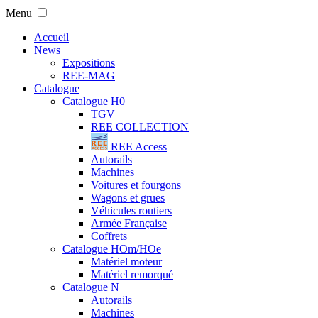
Menu
Accueil
News
Expositions
REE-MAG
Catalogue
Catalogue H0
TGV
REE COLLECTION
REE Access
Autorails
Machines
Voitures et fourgons
Wagons et grues
Véhicules routiers
Armée Française
Coffrets
Catalogue HOm/HOe
Matériel moteur
Matériel remorqué
Catalogue N
Autorails
Machines