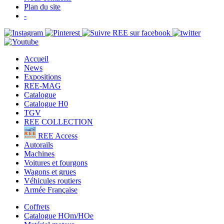
Plan du site
-
Accueil
News
Expositions
REE-MAG
Catalogue
Catalogue H0
TGV
REE COLLECTION
REE Access
Autorails
Machines
Voitures et fourgons
Wagons et grues
Véhicules routiers
Armée Française
Coffrets
Catalogue HOm/HOe